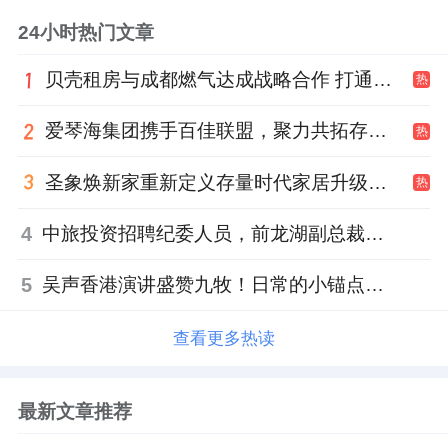
24小时热门文章
贝壳租房与成都燃气达成战略合作 打通安全巡检“最后一米”
热
爱琴海集团携手百佳联盟，聚力共拓存量商业新赛道
热
圣象焕新家重新定义存量时代家居升级逻辑，筑牢说换就换的底气！
热
4
中旅投资招聘纪委人员，前龙湖副总裁胡若翔掌舵
5
吴声香港演讲盛赞九牧！日常的小锚点变成科技突破点！
查看更多热读
最新文章推荐