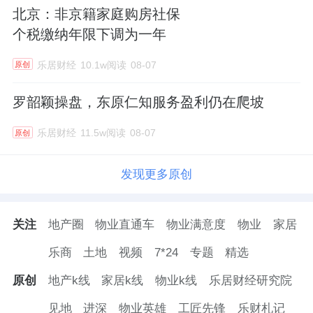
北京：非京籍家庭购房社保
个税缴纳年限下调为一年
乐居财经
10.1w阅读
08-07
原创
罗韶颖操盘，东原仁知服务盈利仍在爬坡
乐居财经
11.5w阅读
08-07
原创
发现更多原创
关注
地产圈
物业直通车
物业满意度
物业
家居
乐商
土地
视频
7*24
专题
精选
原创
地产k线
家居k线
物业k线
乐居财经研究院
见地
进深
物业英雄
工匠先锋
乐财札记