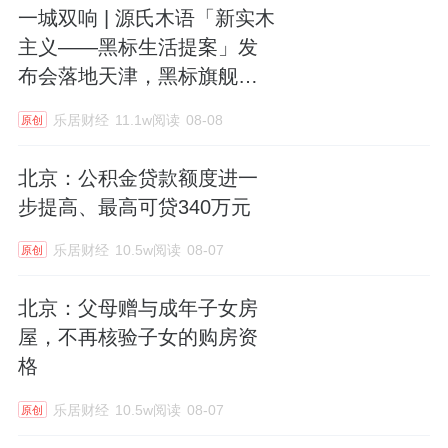
一城双响 | 源氏木语「新实木
主义——黑标生活提案」发
布会落地天津，黑标旗舰店
盛大启幕
乐居财经
11.1w阅读
08-08
原创
北京：公积金贷款额度进一
步提高、最高可贷340万元
乐居财经
10.5w阅读
08-07
原创
北京：父母赠与成年子女房
屋，不再核验子女的购房资
格
乐居财经
10.5w阅读
08-07
原创