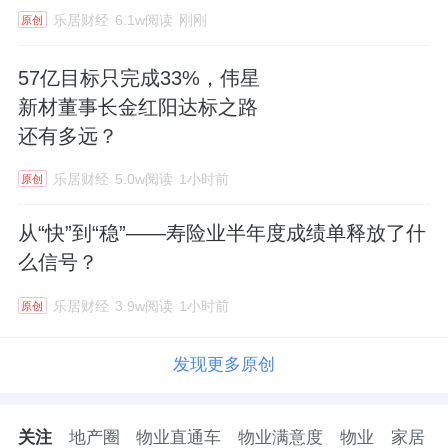
乐居财经
6.1w阅读
刚刚
原创
57亿目标只完成33%，伟星
新材董事长金红阳达标之路
还有多远？
乐居财经
5.0w阅读
1小时前
原创
从“快”到“稳”——寿险业半年度成绩单释放了什
么信号？
乐居财经
3.9w阅读
1小时前
原创
发现更多原创
关注
地产圈
物业直通车
物业满意度
物业
家居