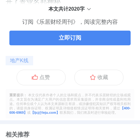
开了景业名邦神秘
本文共计2020字
订阅《乐居财经周刊》，阅读完整内容
立即订阅
地产K线
点赞
收藏
重要提示：
本文仅代表作者个人的立场和观点，并不代表乐居财经的立场或观
点。本文旨在为满足广大用户的信息需求而采集提供，并非商业性或盈利性用
途。任何单位或个人认为本文来源标注有误，或涉嫌侵犯其知识产权等相关权利
的，请提供身份证明、权属证明及详细侵权情况证明等相关资料，通过
【400-
606-6969】
或
【ljcj@leju.com】
联系我们，我们将及时进行审核处理。
相关推荐