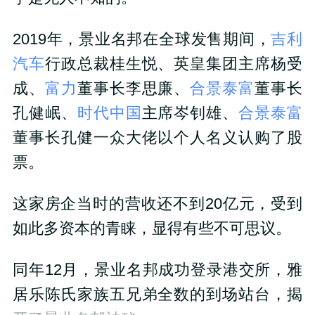
2019年，景业名邦在全球发售期间，
吉利
汽车
行政总裁桂生悦、英皇集团主席杨受
成、
富力
董事长李思廉、
合景泰富
董事长
孔健岷、
时代中国
主席岑钊雄、
合景泰富
董事长孔健一众大佬以个人名义认购了股
票。
这家房企当时的营收还不到20亿元，受到
如此多资本的青睐，显得有些不可思议。
同年12月，景业名邦成功登录港交所，雅
居乐陈氏家族五兄弟全数的到场站台，揭