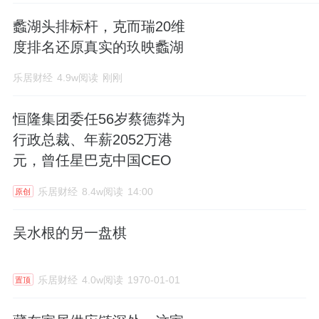
蠡湖头排标杆，克而瑞20维
度排名还原真实的玖映蠡湖
乐居财经
4.9w阅读
刚刚
恒隆集团委任56岁蔡德粦为
行政总裁、年薪2052万港
元，曾任星巴克中国CEO
乐居财经
8.4w阅读
14:00
原创
吴水根的另一盘棋
乐居财经
4.0w阅读
1970-01-01
置顶