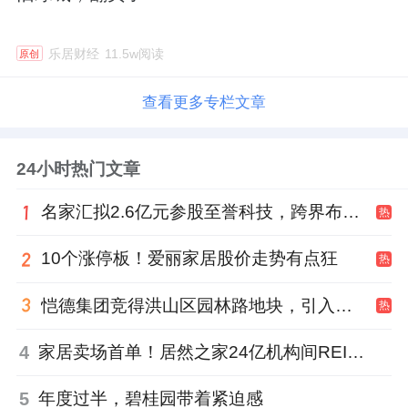
乐居财经
11.5w阅读
原创
查看更多专栏文章
24小时热门文章
名家汇拟2.6亿元参股至誉科技，跨界布局工业级固态存储
热
10个涨停板！爱丽家居股价走势有点狂
热
恺德集团竞得洪山区园林路地块，引入贝好家C2M产品定位及营销服务
热
4
家居卖场首单！居然之家24亿机构间REITs获深交所无异议函
5
年度过半，碧桂园带着紧迫感