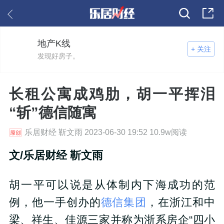
地产K线
+ 关注
发现好房子。
长租公寓成鸡肋，胡一平挥泪
“斩”德信随寓
乐居财经 靳文雨 2023-06-30 19:52 10.9w阅读
文/乐居财经 靳文雨
胡一平可以说是从体制内下海成功的范
例，他一手创办的
德信集团
，在浙江和中
梁、祥生、佳源三家并称为浙系房企“四小