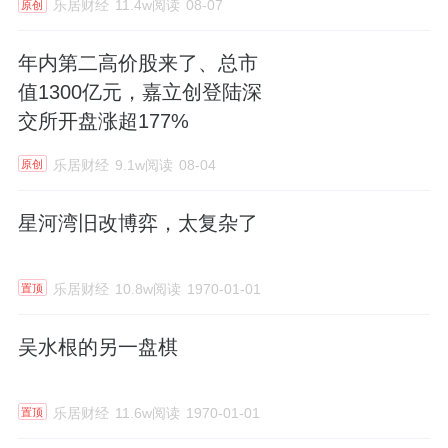
乐居财经
11.4w阅读
08-07
原创
年内第二高价股来了、总市
值1300亿元，嘉立创登陆深
交所开盘涨超177%
乐居财经
9.1w阅读
08-04
原创
星河湾旧改博弈，太复杂了
乐居财经
10.8w阅读
1970-01-01
置顶
吴水根的另一盘棋
乐居财经
11.6w阅读
1970-01-01
置顶