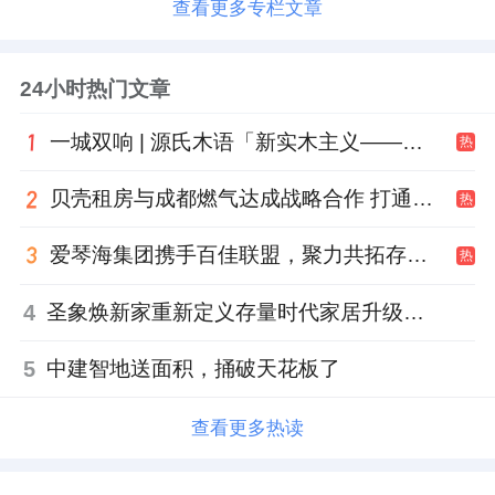
查看更多专栏文章
24小时热门文章
一城双响 | 源氏木语「新实木主义——黑标生活提案」发布会落地天津，黑标旗舰店盛大启幕
热
贝壳租房与成都燃气达成战略合作 打通安全巡检“最后一米”
热
爱琴海集团携手百佳联盟，聚力共拓存量商业新赛道
热
4
圣象焕新家重新定义存量时代家居升级逻辑，筑牢说换就换的底气！
5
中建智地送面积，捅破天花板了
查看更多热读