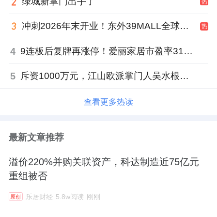
绿城新掌门出手了
热
冲刺2026年末开业！东外39MALL全球招商启幕，重构东直门商圈格局
热
4
9连板后复牌再涨停！爱丽家居市盈率318倍，跨界收购案尚未落地
5
斥资1000万元，江山欧派掌门人吴水根加码创投基金
查看更多热读
最新文章推荐
溢价220%并购关联资产，科达制造近75亿元
重组被否
乐居财经
5.8w阅读
刚刚
原创