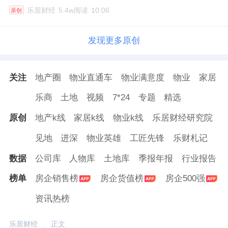
乐居财经
5.4w阅读
10:06
原创
发现更多原创
关注
地产圈
物业直通车
物业满意度
物业
家居
乐商
土地
视频
7*24
专题
精选
原创
地产k线
家居k线
物业k线
乐居财经研究院
见地
进深
物业英雄
工匠先锋
乐财札记
数据
公司库
人物库
土地库
季报年报
行业报告
榜单
房企销售榜
房企货值榜
房企500强
资讯热榜
乐居财经
正文