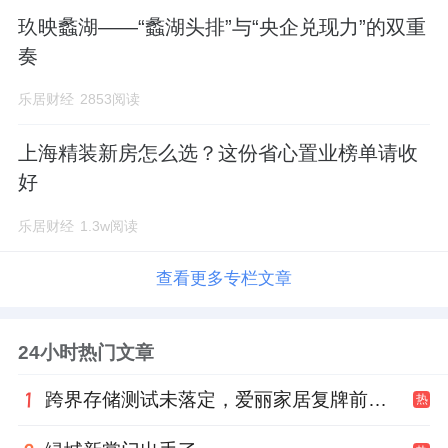
玖映蠡湖——“蠡湖头排”与“央企兑现力”的双重
奏
乐居财经
2853阅读
上海精装新房怎么选？这份省心置业榜单请收
好
乐居财经
1.3w阅读
查看更多专栏文章
24小时热门文章
跨界存储测试未落定，爱丽家居复牌前自揭多重风险
热