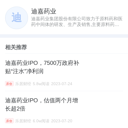
迪嘉药业
迪
迪嘉药业集团股份有限公司致力于原料药和医
药中间体的研发、生产及销售,主要原料药产
品包括洛索洛芬钠、替米沙坦、非布司他、苯
磺酸左氨氯地平、福多司坦、格列吡嗪、坎地
沙坦酯、盐酸氟桂利嗪、盐酸托莫西汀等,根
相关推荐
据下游制剂作用部位及机理,主要涵盖肌肉骨
骼系统类、心血管系统类、消化道和代谢类、
呼吸系统类和神经系统类等领域。同时,公司
迪嘉药业IPO，7500万政府补
兼营双咪唑、对溴甲基异苯丙酸等医药中间体
业务和少量生物制品业务。自设立以来,公司
贴“注水”净利润
主营业务未发生重大变化。公司始终践行“为
客户创造价值,为员工创造发展平台,为社会创
乐居财经
5.8w阅读
2023-07-24
原创
造贡献,助力人类健康事业”的使命,专注于原料
药及医药中间体的生产经营,产品远销日本、
韩国及印度等境外市场,与众多下游医药企业
迪嘉药业IPO，估值两个月增
建立了长期稳定的合作关系。公司作为国家高
长超2倍
新技术企业,秉承“研发主宰未来,创新决定成
败”的经营理念,高度重视综合科研实力提升和
乐居财经
6.0w阅读
2023-07-20
产品研发投入。截至报告期末,公司拥有发明
原创
专利85项。公司被认定为“山东省企业技术中