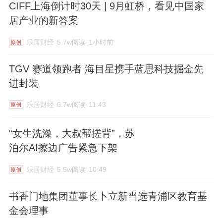
CIFF上海倒计时30天 | 9月虹桥，看见中国家
居产业的新答案
乐居财经
5.7w阅读
1小时前
原创
TGV 赛道领跑者 海目星携手蓝思科技掘金先
进封装
乐居财经
6.7w阅读
11:43
原创
“女生洗澡，大叔帮搓背”，苏
泊尔AI擦边广告紧急下架
乐居财经
5.5w阅读
10:49
原创
书香门地集团董事长卜立新当选青浦区教育基
金会理事