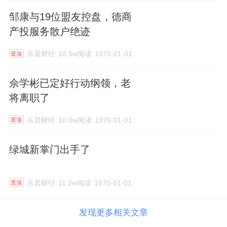
心”“山东省技术创新示范企业”“山东省专精特
邹康与19位盟友控盘，德商
新企业”及“山东省一企一技术中心”,曾获1项
“国家科学技术进步二等奖”,3项“山东省科学技
产投服务散户绝迹
术进步一等奖”等重大科技奖项,主要产品洛索
洛芬钠入选“国家火炬计划产业化示范项目”,坎
乐居财经
10.5w阅读
1970-01-01
置顶
地沙坦酯入选“国家火炬计划项目”。公司凭借
完整自主的研发平台、稳定专业的研发团队以
及多年持续的研发投入,持续保持公司工艺和
佘学彬已定好行动纲领，老
产品的先进性。
将离职了
乐居财经
10.0w阅读
1970-01-01
置顶
绿城新掌门出手了
乐居财经
11.2w阅读
1970-01-01
置顶
发现更多相关文章