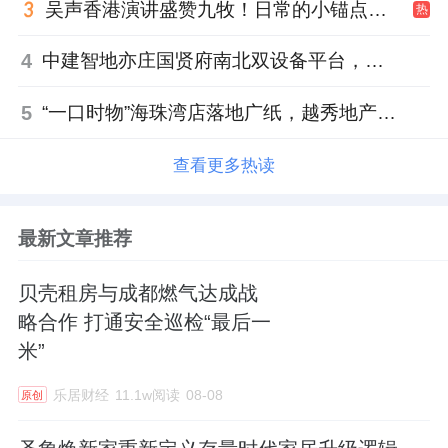
吴声香港演讲盛赞九牧！日常的小锚点变成科技突破点！
热
4
中建智地亦庄国贤府南北双设备平台，得房率创区域新高
5
“一口时物”海珠湾店落地广纸，越秀地产以“新鲜现制”商业新场景打造社区高品质生活
查看更多热读
最新文章推荐
贝壳租房与成都燃气达成战
略合作 打通安全巡检“最后一
米”
乐居财经
11.1w阅读
08-08
原创