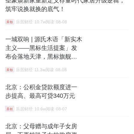
圣象焕新家重新定义存量时代家居升级逻辑，
筑牢说换就换的底气！
乐居财经
10.7w阅读
08-08
原创
一城双响 | 源氏木语「新实木
主义——黑标生活提案」发
布会落地天津，黑标旗舰店
盛大启幕
乐居财经
11.3w阅读
08-08
原创
北京：公积金贷款额度进一
步提高、最高可贷340万元
乐居财经
10.6w阅读
08-07
原创
北京：父母赠与成年子女房