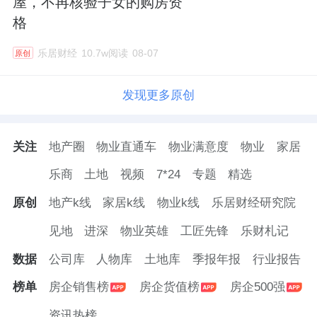
屋，不再核验子女的购房资
格
乐居财经
10.7w阅读
08-07
原创
发现更多原创
关注
地产圈
物业直通车
物业满意度
物业
家居
乐商
土地
视频
7*24
专题
精选
原创
地产k线
家居k线
物业k线
乐居财经研究院
见地
进深
物业英雄
工匠先锋
乐财札记
数据
公司库
人物库
土地库
季报年报
行业报告
榜单
房企销售榜
房企货值榜
房企500强
资讯热榜