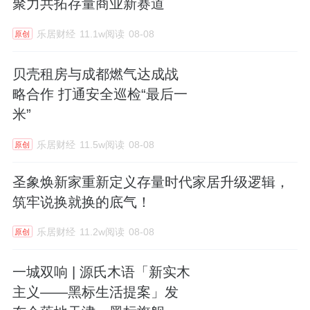
聚力共拓存量商业新赛道
乐居财经
11.1w阅读
08-08
原创
贝壳租房与成都燃气达成战
略合作 打通安全巡检“最后一
米”
乐居财经
11.5w阅读
08-08
原创
圣象焕新家重新定义存量时代家居升级逻辑，
筑牢说换就换的底气！
乐居财经
11.2w阅读
08-08
原创
一城双响 | 源氏木语「新实木
主义——黑标生活提案」发