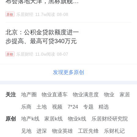
布会落地天津，黑标旗舰店
盛大启幕
乐居财经
11.7w阅读
08-08
原创
北京：公积金贷款额度进一
步提高、最高可贷340万元
乐居财经
11.0w阅读
08-07
原创
发现更多原创
关注
地产圈
物业直通车
物业满意度
物业
家居
乐商
土地
视频
7*24
专题
精选
原创
地产k线
家居k线
物业k线
乐居财经研究院
见地
进深
物业英雄
工匠先锋
乐财札记