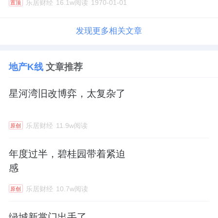
乐居财经
16.1w阅读
1970-01-01
置顶
发现更多相关文章
地产K线
文章推荐
星河湾旧改博弈，太复杂了
乐居财经
11.9w阅读
原创
年度过半，碧桂园带着紧迫
感
乐居财经
10.7w阅读
原创
绿城新掌门出手了