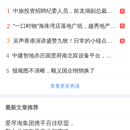
中旅投资招聘纪委人员，前龙湖副总裁胡若翔掌舵
热
“一口时物”海珠湾店落地广纸，越秀地产以“新鲜现制”商业新场景打造社区高品质生活
热
吴声香港演讲盛赞九牧！日常的小锚点变成科技突破点！
热
4
中建智地亦庄国贤府南北双设备平台，得房率创区域新高
5
报规图不清晰，顺义国企悄悄换了
查看更多热读
最新文章推荐
爱琴海集团携手百佳联盟，