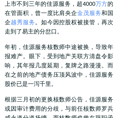
上市不到三年的佳源服务，超4000
万方
的
在管面积，曾一度比肩央企
金茂服务
和国
企
越秀服务
。如今因控股权被接管，再次
走到了易主的分岔口。
年初，佳源服务核数师中途被换，导致年
报难产。眼下，受到地产关联方清盘令影
响，其年报几度延期，复牌之路漫漫。而
在之前的地产债务压顶风波中，佳源服务
股价已是一泻千里。
根据三月初的更换核数师公告，佳源服务
或因审计费用的分歧，与前任核数师罗兵
咸永道分道扬镳。而核数师也曾在辞职函