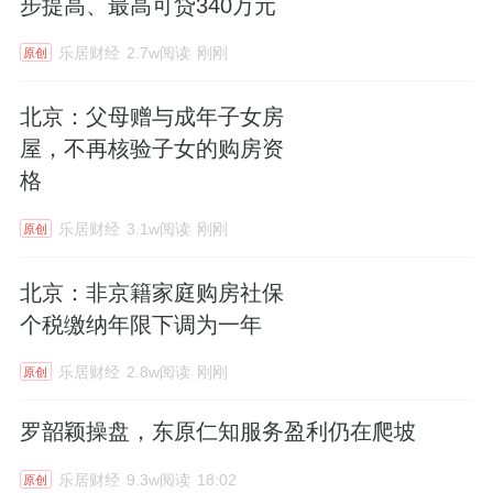
步提高、最高可贷340万元
乐居财经
2.7w阅读
刚刚
原创
北京：父母赠与成年子女房
屋，不再核验子女的购房资
格
乐居财经
3.1w阅读
刚刚
原创
北京：非京籍家庭购房社保
个税缴纳年限下调为一年
乐居财经
2.8w阅读
刚刚
原创
罗韶颖操盘，东原仁知服务盈利仍在爬坡
乐居财经
9.3w阅读
18:02
原创