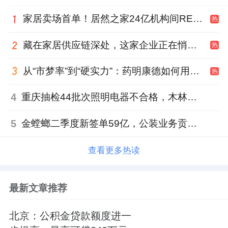
家居卖场首单！居然之家24亿机构间REITs获深交所无异议函
热
藏在家居供应链深处，这家企业正在悄悄转型
热
从“市梦率”到“硬实力”：药明康德如何用业绩填平2021年估值鸿沟？
热
4
重庆抽检44批次照明电器不合格，木林森全资子公司被点名
5
金螳螂二季度新签单59亿，公装业务贡献逾八成
查看更多热读
最新文章推荐
北京：公积金贷款额度进一