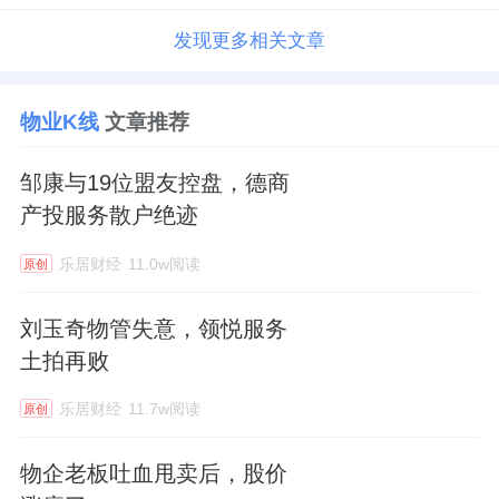
发现更多相关文章
物业K线
文章推荐
邹康与19位盟友控盘，德商
产投服务散户绝迹
乐居财经
11.0w阅读
原创
刘玉奇物管失意，领悦服务
土拍再败
乐居财经
11.7w阅读
原创
物企老板吐血甩卖后，股价