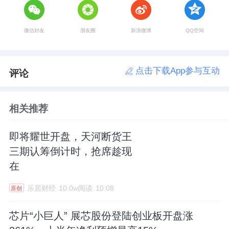
微信好友
朋友圈
新浪微博
QQ空间
点击下载App参与互动
评论
相关推荐
即将耀世开盘，天河断货王
三期认筹倒计时，抢席趁现
在
乐居财经
10.0w阅读
10:08
原创
芯片“小巨人” 展芯股份登陆创业板开盘涨