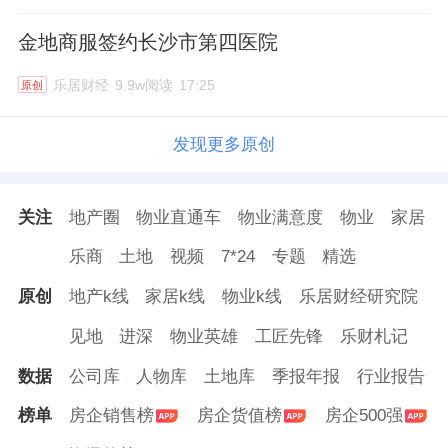
金地商服签约长沙市第四医院
乐居财经
9.9w阅读
17:25
原创
发现更多原创
关注
地产圈
物业直通车
物业满意度
物业
家居
乐商
土地
视频
7*24
专题
精选
原创
地产k线
家居k线
物业k线
乐居财经研究院
见地
进深
物业英雄
工匠先锋
乐财札记
数据
公司库
人物库
土地库
季报年报
行业报告
榜单
房企销售榜
房企货值榜
房企500强