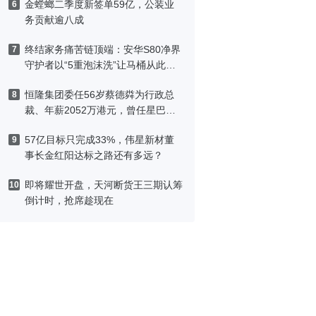
金螳螂二季度新签单59亿，公装业
6
务贡献逾八成
终结家务痛苦链顶端：安华S80净界
7
守护者以“5重泡沫洗”让马桶从此免
刷洗
恒隆集团委任56岁蔡德粦为行政总
8
裁、年薪2052万港元，曾任星巴克
中国CEO
57亿目标只完成33%，伟星新材董
9
事长金红阳达标之路还有多远？
即将耀世开盘，天河断货王三期认筹
10
倒计时，抢席趁现在