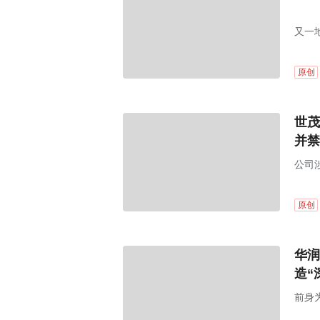
又一
原创
世茂
并禁
公司
原创
华润
造“
前身