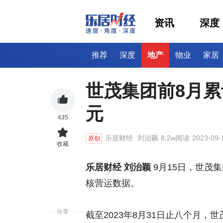
资讯
深度
推荐
深度
地产
物业
家居
世茂集团前8月累
元
435
乐居财经
刘治颖
8.2w阅读
2023-09-
原创
收藏
乐居财经 刘治颖
9月15日，世茂集团
核营运数据。
分享
截至2023年8月31日止八个月，