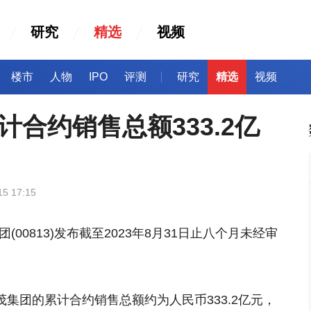
研究
精选
视频
楼市
人物
IPO
评测
研究
精选
视频
计合约销售总额333.2亿
15 17:15
(00813)发布截至2023年8月31日止八个月未经审
世茂集团的累计合约销售总额约为人民币333.2亿元，