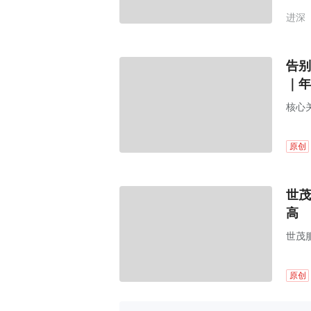
进深
告别
｜
核心
原创
世茂
高
世茂服
原创