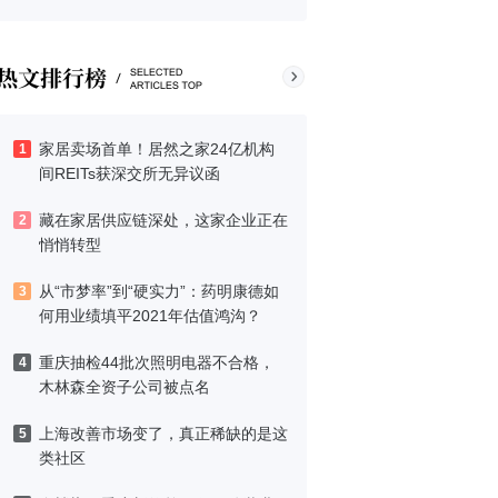
家居卖场首单！居然之家24亿机构
1
间REITs获深交所无异议函
藏在家居供应链深处，这家企业正在
2
悄悄转型
从“市梦率”到“硬实力”：药明康德如
3
何用业绩填平2021年估值鸿沟？
重庆抽检44批次照明电器不合格，
4
木林森全资子公司被点名
上海改善市场变了，真正稀缺的是这
5
类社区