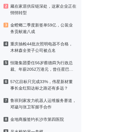
藏在家居供应链深处，这家企业正在
2
悄悄转型
金螳螂二季度新签单59亿，公装业
3
务贡献逾八成
重庆抽检44批次照明电器不合格，
4
木林森全资子公司被点名
恒隆集团委任56岁蔡德粦为行政总
5
裁、年薪2052万港元，曾任星巴克
中国CEO
57亿目标只完成33%，伟星新材董
6
事长金红阳达标之路还有多远？
鲁班到家发力机器人运维服务赛道，
7
邓崴与张卫军握手合作
金地商服签约长沙市第四医院
8
吴水根的另一盘棋
9