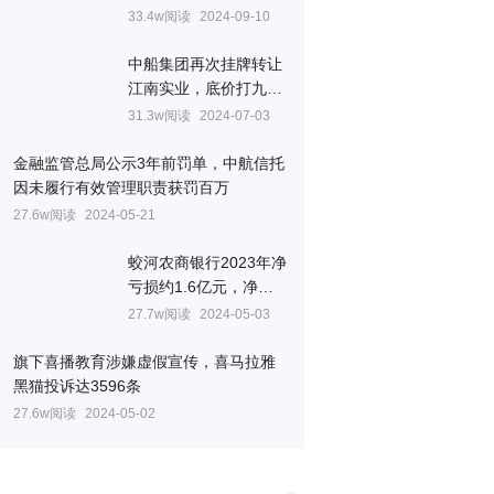
至6154万元
33.4w阅读
2024-09-10
中船集团再次挂牌转让
江南实业，底价打九折
至7032万元
31.3w阅读
2024-07-03
金融监管总局公示3年前罚单，中航信托
因未履行有效管理职责获罚百万
27.6w阅读
2024-05-21
蛟河农商银行2023年净
亏损约1.6亿元，净资
产为负
27.7w阅读
2024-05-03
旗下喜播教育涉嫌虚假宣传，喜马拉雅
黑猫投诉达3596条
27.6w阅读
2024-05-02