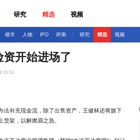
研究
精选
视频
楼市
人物
IPO
评测
研究
精选
视频
险资开始进场了
9 11:51
办法补充现金流，除了出售资产，王健林还将旗下
上货架，以解燃眉之急。