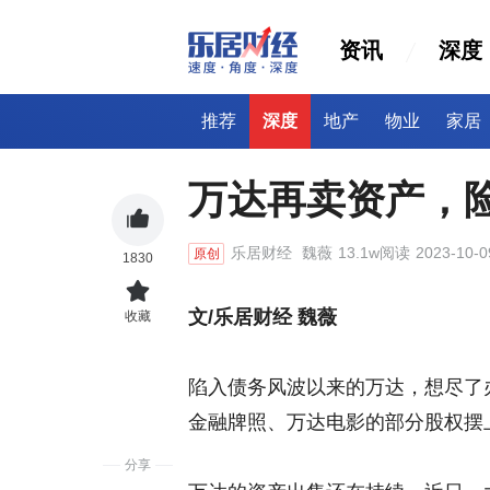
资讯
深度
推荐
深度
地产
物业
家居
万达再卖资产，
乐居财经
魏薇
13.1w阅读
2023-10-0
原创
1830
文/乐居财经 魏薇
收藏
陷入债务风波以来的万达，想尽了
金融牌照、万达电影的部分股权摆
分享