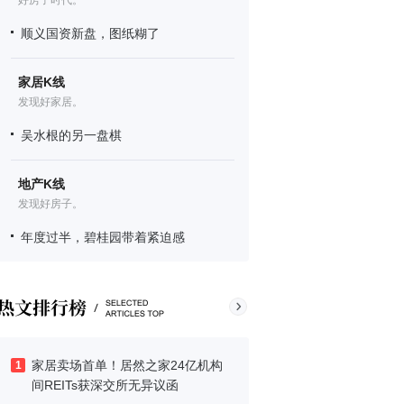
好房子时代。
顺义国资新盘，图纸糊了
家居K线
发现好家居。
吴水根的另一盘棋
地产K线
发现好房子。
年度过半，碧桂园带着紧迫感
家居卖场首单！居然之家24亿机构
1
间REITs获深交所无异议函