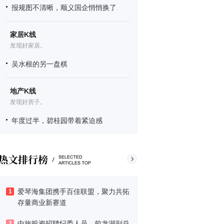
报规图不清晰，顺义国企悄悄换了
家居K线
发现好家居。
吴水根的另一盘棋
地产K线
发现好房子。
年度过半，碧桂园带着紧迫感
爱琴海集团携手百佳联盟，聚力共拓
1
存量商业新赛道
中旅投资招聘纪委人员，前龙湖副总
2