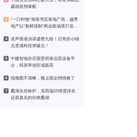
裁胡若翔掌舵
“一口时物”海珠湾店落地广纸，越秀
3
地产以“新鲜现制”商业新场景打造社
区高品质生活
吴声香港演讲盛赞九牧！日常的小锚
4
点变成科技突破点！
中建智地亦庄国贤府南北双设备平
5
台，得房率创区域新高
报规图不清晰，顺义国企悄悄换了
6
蠡湖头排标杆，克而瑞20维度排名
7
还原真实的玖映蠡湖