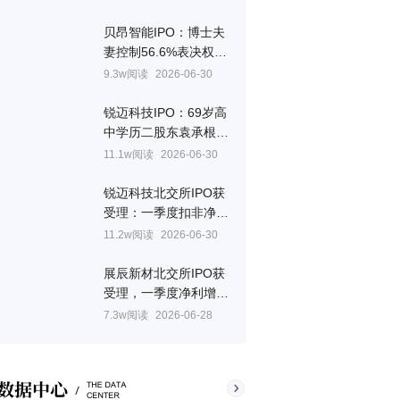
贝昂智能IPO：博士夫
妻控制56.6%表决权，
妻子章燕美国国籍
9.3w阅读
2026-06-30
锐迈科技IPO：69岁高
中学历二股东袁承根，
持股9%未进董事会
11.1w阅读
2026-06-30
锐迈科技北交所IPO获
受理：一季度扣非净利
预降43.8%，关联交易
11.2w阅读
2026-06-30
占比超三成
展辰新材北交所IPO获
受理，一季度净利增
308%至585.5万元
7.3w阅读
2026-06-28