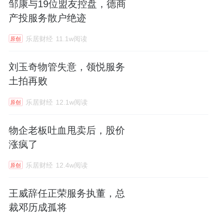
邹康与19位盟友控盘，德商
产投服务散户绝迹
乐居财经
11.1w阅读
原创
刘玉奇物管失意，领悦服务
土拍再败
乐居财经
12.1w阅读
原创
物企老板吐血甩卖后，股价
涨疯了
乐居财经
12.4w阅读
原创
王威辞任正荣服务执董，总
裁邓历成孤将