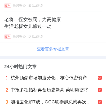
乐居财经
15.3w阅读
原创
老将、侄女被罚，力高健康
生活老板女儿躲过一劫
乐居财经
12.5w阅读
原创
查看更多专栏文章
24小时热门文章
杭州顶豪市场加速分化，核心低密资产迎来价值兑现
热
中报多项指标再创历史新高 药明康德将高质量发展成果“分发”到位
热
加推去化超7成，GCC联泰超总湾再次引爆深圳顶豪市场认购热潮
热