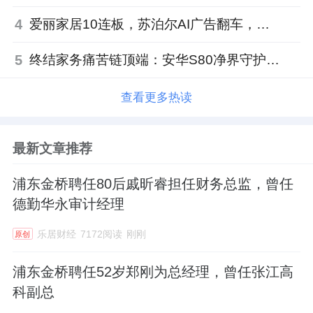
4
爱丽家居10连板，苏泊尔AI广告翻车，居然之家首单REITs获批丨家居周记
5
终结家务痛苦链顶端：安华S80净界守护者以“5重泡沫洗”让马桶从此免刷洗
查看更多热读
最新文章推荐
浦东金桥聘任80后戚昕睿担任财务总监，曾任
德勤华永审计经理
乐居财经
7172阅读
刚刚
原创
浦东金桥聘任52岁郑刚为总经理，曾任张江高
科副总