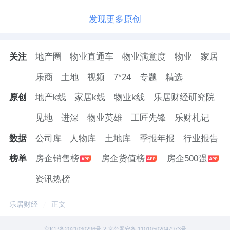
发现更多原创
关注
地产圈
物业直通车
物业满意度
物业
家居
乐商
土地
视频
7*24
专题
精选
原创
地产k线
家居k线
物业k线
乐居财经研究院
见地
进深
物业英雄
工匠先锋
乐财札记
数据
公司库
人物库
土地库
季报年报
行业报告
榜单
房企销售榜
房企货值榜
房企500强
资讯热榜
乐居财经
正文
京ICP备2021030296号-2 京公网安备 11010502047973号