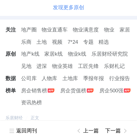
发现更多原创
关注
地产圈
物业直通车
物业满意度
物业
家居
乐商
土地
视频
7*24
专题
精选
原创
地产k线
家居k线
物业k线
乐居财经研究院
见地
进深
物业英雄
工匠先锋
乐财札记
数据
公司库
人物库
土地库
季报年报
行业报告
榜单
房企销售榜
房企货值榜
房企500强
资讯热榜
乐居财经
正文
返回周刊
上一篇
下一篇
京ICP备2021030296号-2 京公网安备 11010502047973号