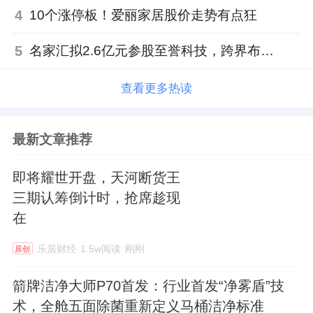
4
10个涨停板！爱丽家居股价走势有点狂
5
名家汇拟2.6亿元参股至誉科技，跨界布局工业级固态存储
查看更多热读
最新文章推荐
即将耀世开盘，天河断货王
三期认筹倒计时，抢席趁现
在
乐居财经
1.5w阅读
刚刚
原创
箭牌洁净大师P70首发：行业首发“净雾盾”技
术，全舱五面除菌重新定义马桶洁净标准