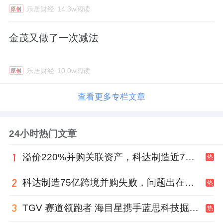
乐居财经
14.3w阅读
原创
金茂又做了一次减法
乐居财经
10.0w阅读
原创
查看更多专栏文章
24小时热门文章
溢价220%并购关联资产，科达制造近75亿元重组被否
热
科达制造75亿跨境并购失败，问题出在哪一关？
热
TGV 赛道领跑者 海目星携手蓝思科技掘金先进封装
热