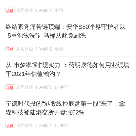
乐居财经
3.9w阅读
刚刚
原创
终结家务痛苦链顶端：安华S80净界守护者以
“5重泡沫洗”让马桶从此免刷洗
乐居财经
3.3w阅读
刚刚
原创
从“市梦率”到“硬实力”：药明康德如何用业绩填
平2021年估值鸿沟？
乐居财经
4.9w阅读
1小时前
原创
宁德时代投的“港股线控底盘第一股”来了，拿
森科技登陆港交所开盘涨62%
乐居财经
1.7w阅读
1小时前
原创