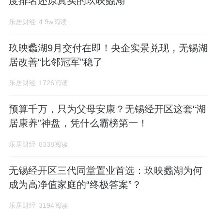
度排名还原真实的玖映蠡湖
乐居财经
4.9w阅读
玖映蠡湖9月交付在即！央企实景兑现，无锡湖
居改善“比邻冠军”稳了
乐居财经
1726阅读
预算千万，只为父母安康？无锡经开区这套“湖
居康养”神盘，凭什么霸榜第一！
乐居财经
8338阅读
无锡经开区三代同堂置业首选：玖映蠡湖为何
成为高净值家庭的“终极答案”？
乐居财经
3194阅读