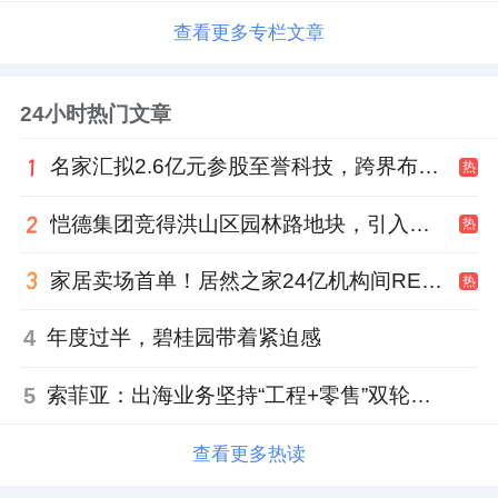
查看更多专栏文章
24小时热门文章
名家汇拟2.6亿元参股至誉科技，跨界布局工业级固态存储
热
恺德集团竞得洪山区园林路地块，引入贝好家C2M产品定位及营销服务
热
家居卖场首单！居然之家24亿机构间REITs获深交所无异议函
热
4
年度过半，碧桂园带着紧迫感
5
索菲亚：出海业务坚持“工程+零售”双轮驱动策略
查看更多热读