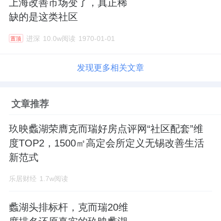
上海改善市场变了，真正稀
缺的是这类社区
进深
10.0w阅读
1970-01-01
置顶
发现更多相关文章
文章推荐
玖映蠡湖荣膺克而瑞好房点评网“社区配套”维
度TOP2，1500㎡高定会所定义无锡改善生活
新范式
乐居财经
1.7w阅读
蠡湖头排标杆，克而瑞20维