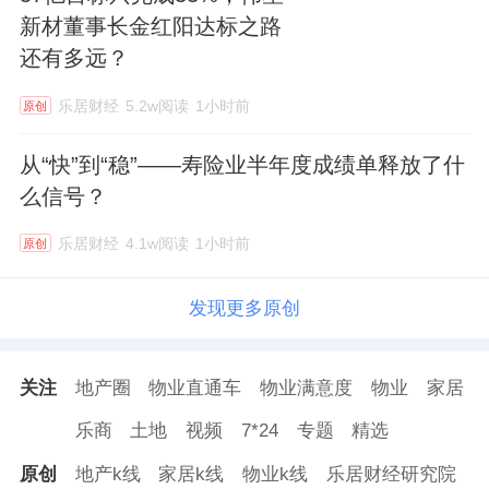
新材董事长金红阳达标之路
还有多远？
乐居财经
5.2w阅读
1小时前
原创
从“快”到“稳”——寿险业半年度成绩单释放了什
么信号？
乐居财经
4.1w阅读
1小时前
原创
发现更多原创
关注
地产圈
物业直通车
物业满意度
物业
家居
乐商
土地
视频
7*24
专题
精选
原创
地产k线
家居k线
物业k线
乐居财经研究院