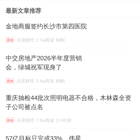
最新文章推荐
金地商服签约长沙市第四医院
乐居财经
2.7w阅读
刚刚
原创
中交房地产2026半年度营销
会，绿城祝军现身了
乐居财经
3.4w阅读
刚刚
原创
重庆抽检44批次照明电器不合格，木林森全资
子公司被点名
乐居财经
7.0w阅读
1小时前
原创
57亿目标只完成33%，伟星