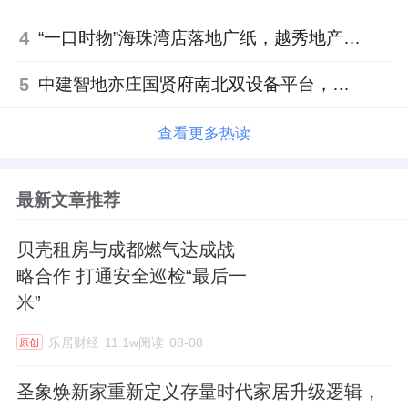
4
“一口时物”海珠湾店落地广纸，越秀地产以“新鲜现制”商业新场景打造社区高品质生活
5
中建智地亦庄国贤府南北双设备平台，得房率创区域新高
查看更多热读
最新文章推荐
贝壳租房与成都燃气达成战
略合作 打通安全巡检“最后一
米”
乐居财经
11.1w阅读
08-08
原创
圣象焕新家重新定义存量时代家居升级逻辑，