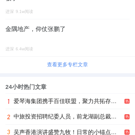
进深
9.1w阅读
金隅地产，仰仗张鹏了
进深
6.4w阅读
查看更多专栏文章
24小时热门文章
爱琴海集团携手百佳联盟，聚力共拓存量商业新赛道
热
中旅投资招聘纪委人员，前龙湖副总裁胡若翔掌舵
热
吴声香港演讲盛赞九牧！日常的小锚点变成科技突破点！
热