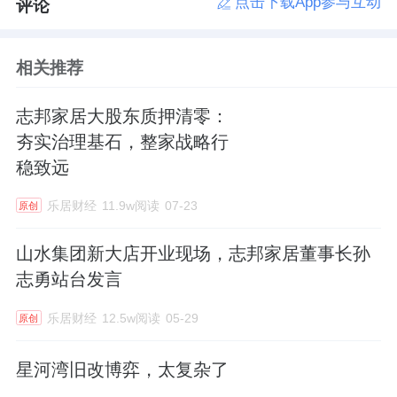
点击下载App参与互动
评论
相关推荐
志邦家居大股东质押清零：
夯实治理基石，整家战略行
稳致远
乐居财经
11.9w阅读
07-23
原创
山水集团新大店开业现场，志邦家居董事长孙
志勇站台发言
乐居财经
12.5w阅读
05-29
原创
星河湾旧改博弈，太复杂了