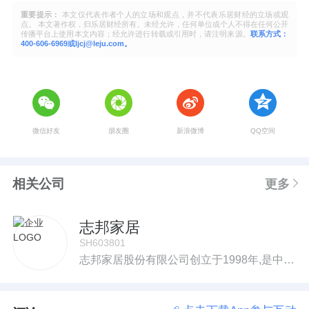
重要提示：
本文仅代表作者个人的立场和观点，并不代表乐居财经的立场或观
点。 本文著作权，归乐居财经所有。未经允许，任何单位或个人不得在任何公开
传播平台上使用本文内容；经允许进行转载或引用时，请注明来源。
联系方式：
400-606-6969或ljcj@leju.com。
微信好友
朋友圈
新浪微博
QQ空间
相关公司
更多
志邦家居
SH603801
志邦家居股份有限公司创立于1998年,是中国厨柜行业的先行者。现在,志邦专注于整家定制家居的研发、设计、生产与销售。从“更懂生活”的品牌理念出发,以整家生活的定制设计和服务为优势,为亿万家庭提供从厨房到全屋的整家解决方案。作为整家定制领域的专业家居品牌,志邦家居为人们提供整体厨房、全屋定制、木门墙板、成品家配为核心的整家一体化设计、制造、交付业务,在全国拥有六大生产基地,引进国外智能化制造设备,整合优质供应链,确保产品从设计、生产、安装到服务的每一个环节都以人为尺度、以生活为核心,为全球家庭创造理想的家居良品。凭借卓越的品质和口碑,志邦家居获得“中国环境标志认证”“FSC国际森林认证”等60余项国内外权威认证,同时成为国内诸多知名地产商的重要战略合作伙伴;志邦家居的产品远销海外,出口至澳洲、北美、东南亚、中东等国家和地区,是丽思卡尔顿、瑰丽酒店等国际五星级酒店优质供应商,在东南亚开设多家品牌专营店,品牌享誉全球。自2009年起,志邦家居与央视等主流媒体达成战略合作,并于2016年强势进驻纽约时代广场。同年签约前世界跳水冠军郭晶晶女士为品牌形象代言人,并先后联手郎平、杜丽等世界冠军和蔡康永、陈小春、罗嘉良、许茹芸、杨烁、孙杨、吴莫愁、王耀庆、钟汉良、张智霖、李晨等众多明星共同为美好生活赋义。2017年6月30日,志邦家居在上交所A股上市,2019年1月,正式签约世界著名音乐人周杰伦先生为品牌全新形象代言人。未来,我们将以专业的整家定制服务,发现和满足人们对生活空间的需求;以前沿的产品设计,引领和启发人们对生活品质的向往;以稳健的成长,为社会的良性发展创造更多真实的价值。志邦家居致力成为中国家居行业的一流企业、全球家居行业的领先企业,为现实现人们对家的美好想象奋力前行。