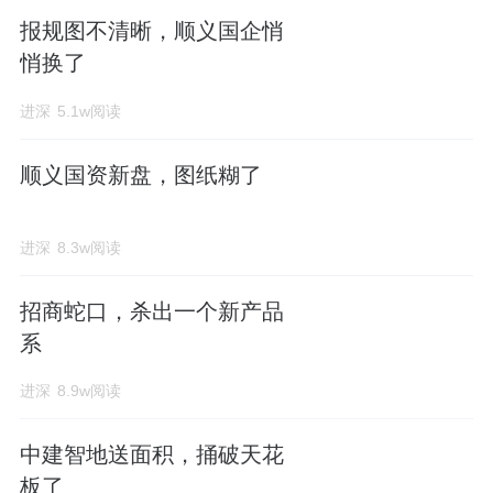
报规图不清晰，顺义国企悄
悄换了
进深
5.1w阅读
顺义国资新盘，图纸糊了
进深
8.3w阅读
招商蛇口，杀出一个新产品
系
进深
8.9w阅读
中建智地送面积，捅破天花
板了