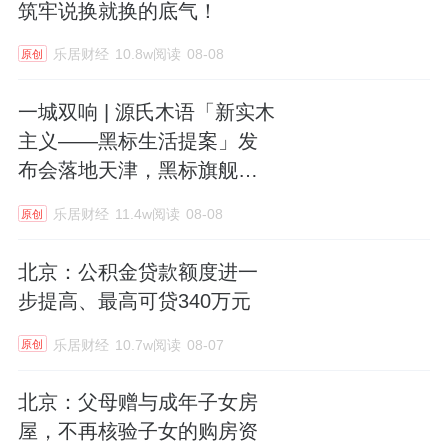
筑牢说换就换的底气！
乐居财经
10.8w阅读
08-08
原创
一城双响 | 源氏木语「新实木
主义——黑标生活提案」发
布会落地天津，黑标旗舰店
盛大启幕
乐居财经
11.4w阅读
08-08
原创
北京：公积金贷款额度进一
步提高、最高可贷340万元
乐居财经
10.7w阅读
08-07
原创
北京：父母赠与成年子女房
屋，不再核验子女的购房资