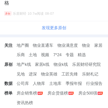
格
乐居财经
10.7w阅读
08-07
原创
发现更多原创
关注
地产圈
物业直通车
物业满意度
物业
家居
乐商
土地
视频
7*24
专题
精选
原创
地产k线
家居k线
物业k线
乐居财经研究院
见地
进深
物业英雄
工匠先锋
乐财札记
数据
公司库
人物库
土地库
季报年报
行业报告
榜单
房企销售榜
房企货值榜
房企500强
资讯热榜