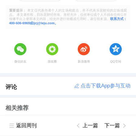
重要提示：
本文仅代表作者个人的立场和观点，并不代表乐居财经的立场或观
点。 本文著作权，归乐居财经所有。未经允许，任何单位或个人不得在任何公开
传播平台上使用本文内容；经允许进行转载或引用时，请注明来源。
联系方式：
400-606-6969或ljcj@leju.com。
微信好友
朋友圈
新浪微博
QQ空间
点击下载App参与互动
评论
相关推荐
平安银行首笔多边央行数字货币桥跨境支付业
返回周刊
上一篇
下一篇
务落地 科技赋能跨境结算创新