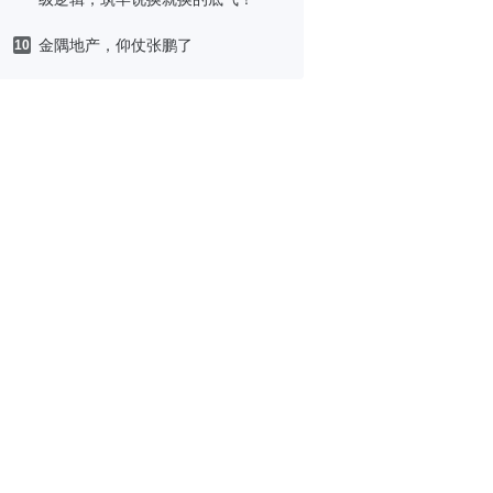
金隅地产，仰仗张鹏了
10