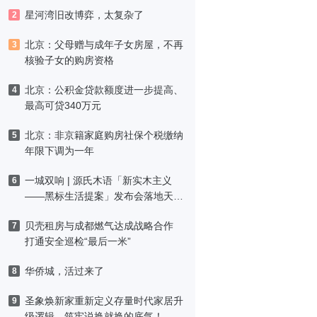
星河湾旧改博弈，太复杂了
2
北京：父母赠与成年子女房屋，不再
3
核验子女的购房资格
北京：公积金贷款额度进一步提高、
4
最高可贷340万元
北京：非京籍家庭购房社保个税缴纳
5
年限下调为一年
一城双响 | 源氏木语「新实木主义
6
——黑标生活提案」发布会落地天
津，黑标旗舰店盛大启幕
贝壳租房与成都燃气达成战略合作
7
打通安全巡检“最后一米”
华侨城，活过来了
8
圣象焕新家重新定义存量时代家居升
9
级逻辑，筑牢说换就换的底气！