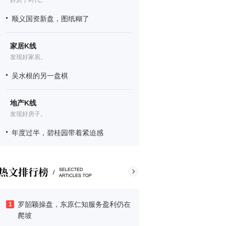
好房子时代。
顺义国资新盘，图纸糊了
家居K线
发现好家居。
吴水根的另一盘棋
地产K线
发现好房子。
年度过半，碧桂园带着紧迫感
罗韶颖操盘，东原仁知服务盈利仍在
1
爬坡