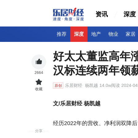
资讯
深度
推荐
深度
地产
物业
家居
好太太董监高年
汉标连续两年领薪
2664
乐居财经
杨凯越
14.0w阅读
2024-04
原创
收藏
文/乐居财经 杨凯越
经历2022年的营收、净利润双降后，
分享