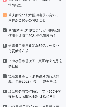
悄悄转型
重庆抽检44批次照明电器不合格，
3
木林森全资子公司被点名
从“市梦率”到“硬实力”：药明康德如
4
何用业绩填平2021年估值鸿沟？
金螳螂二季度新签单59亿，公装业
5
务贡献逾八成
上海改善市场变了，真正稀缺的是这
6
类社区
恒隆集团委任56岁蔡德粦为行政总
7
裁、年薪2052万港元，曾任星巴克
中国CEO
终结家务痛苦链顶端：安华S80净界
8
守护者以“5重泡沫洗”让马桶从此免
刷洗
57亿目标只完成33%，伟星新材董
9