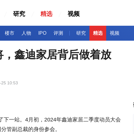
研究
精选
视频
楼市
人物
IPO
评测
研究
精选
视频
将，鑫迪家居背后做着放
-25 10:53
下一站。4月初，2024年鑫迪家居二季度动员大会
团分管副总裁的身份参会。