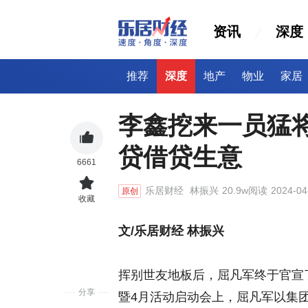
资讯
深度
推荐
深度
地产
物业
家居
李鑫挖来一员猛
贷借贷生意
6661
乐居财经
林振兴
20.9w阅读
2024-04
原创
收藏
文/乐居财经 林振兴
挥别世友地板后，屈凡军终于官宣了
分享
暨4月活动启动会上，屈凡军以集