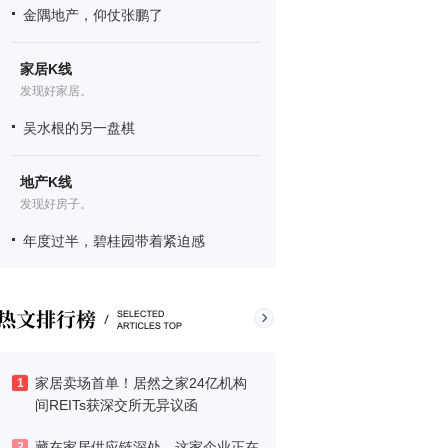
金隅地产，仰仗张鹏了
家居K线
发现好家居。
吴水根的另一盘棋
地产K线
发现好房子。
年度过半，碧桂园带着紧迫感
家居卖场首单！居然之家24亿机构
1
间REITs获深交所无异议函
藏在家居供应链深处，这家企业正在
2