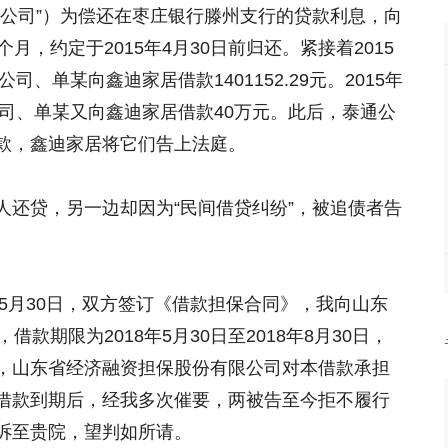
业公司”）为偿还在枣庄银行滕州支行的贷款利息，向
月，约定于2015年4月30日前归还。紧接着2015
司、单某向鑫迪家居借款1401152.29元。2015年
公司、单某又向鑫迪家居借款40万元。此后，泰通公
款，鑫迪家居将它们告上法庭。
人还贷，另一边却因为“民间借贷纠纷”，被追债者告
年5月30日，双方签订《借款担保合同》，我向山东
款期限为2018年5月30日至2018年8月30日，
%，山东省经济融资担保股份有限公司对本借款承担
借款到期后，经我多次催要，两被告至今拒不履行
诉至贵院，望判如所请。