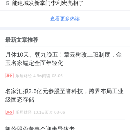
5
能建城发新掌门李利宏亮相了
查看更多热读
最新文章推荐
月休10天、朝九晚五！章云树改上班制度，金
玉名家锚定全面年轻化
乐居财经
4.9w阅读
08-06
原创
名家汇拟2.6亿元参股至誉科技，跨界布局工业
级固态存储
乐居财经
10.1w阅读
08-06
原创
凯伦股份董事会迎半导体老