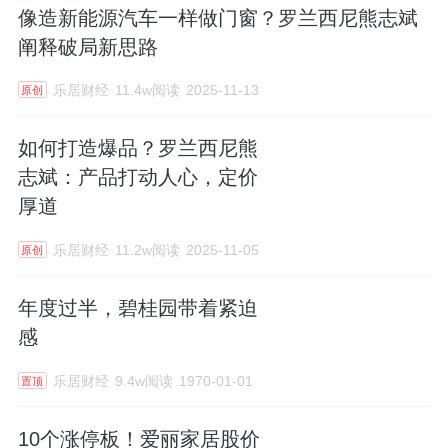
像造新能源汽车一样做门窗？罗兰西尼熊志斌
阐释破局新思路
乐居财经
11.4w阅读
2025-11-13
原创
如何打造爆品？罗兰西尼熊
志斌：产品打动人心，定价
厚道
乐居财经
11.2w阅读
2025-11-05
原创
年度过半，碧桂园带着紧迫
感
乐居财经
9.4w阅读
1970-01-01
置顶
10个涨停板！爱丽家居股价