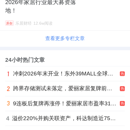
2026年家居行业最大募资落
地！
乐居财经
12.6w阅读
原创
查看更多专栏文章
24小时热门文章
冲刺2026年末开业！东外39MALL全球招商启幕，重构东直门商圈格局
热
跨界存储测试未落定，爱丽家居复牌前自揭多重风险
热
9连板后复牌再涨停！爱丽家居市盈率318倍，跨界收购案尚未落地
热
4
溢价220%并购关联资产，科达制造近75亿元重组被否