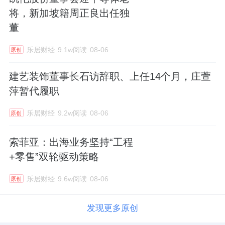
将，新加坡籍周正良出任独
董
乐居财经
9.1w阅读
08-06
原创
建艺装饰董事长石访辞职、上任14个月，庄萱
萍暂代履职
乐居财经
9.2w阅读
08-06
原创
索菲亚：出海业务坚持“工程
+零售”双轮驱动策略
乐居财经
9.6w阅读
08-06
原创
发现更多原创