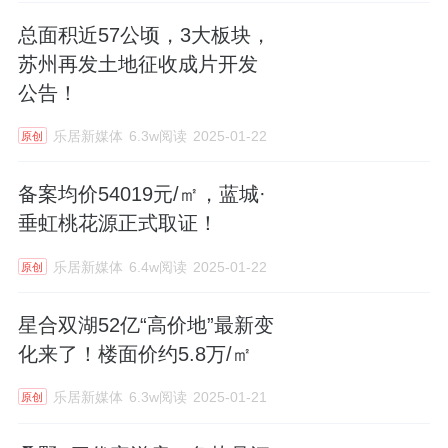
总面积近57公顷，3大板块，
苏州再发土地征收成片开发
公告！
乐居新媒体
6.3w阅读
2025-01-22
原创
备案均价54019元/㎡，蓝城·
垂虹桃花源正式取证！
乐居新媒体
6.4w阅读
2025-01-22
原创
星合双湖52亿“高价地”最新变
化来了！楼面价约5.8万/㎡
乐居新媒体
6.3w阅读
2025-01-21
原创