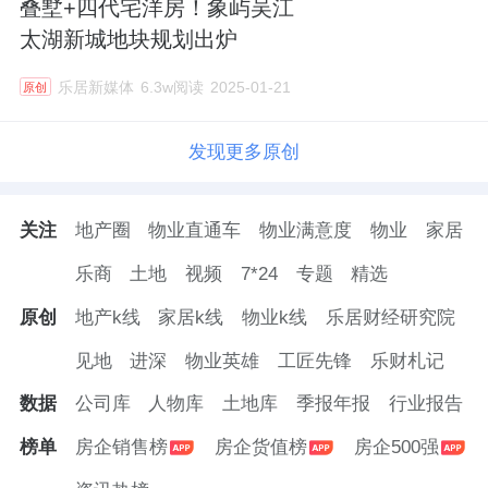
叠墅+四代宅洋房！象屿吴江
太湖新城地块规划出炉
乐居新媒体
6.3w阅读
2025-01-21
原创
发现更多原创
关注
地产圈
物业直通车
物业满意度
物业
家居
乐商
土地
视频
7*24
专题
精选
原创
地产k线
家居k线
物业k线
乐居财经研究院
见地
进深
物业英雄
工匠先锋
乐财札记
数据
公司库
人物库
土地库
季报年报
行业报告
榜单
房企销售榜
房企货值榜
房企500强