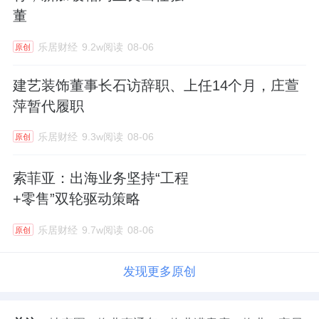
董
乐居财经
9.2w阅读
08-06
原创
建艺装饰董事长石访辞职、上任14个月，庄萱
萍暂代履职
乐居财经
9.3w阅读
08-06
原创
索菲亚：出海业务坚持“工程
+零售”双轮驱动策略
乐居财经
9.7w阅读
08-06
原创
发现更多原创