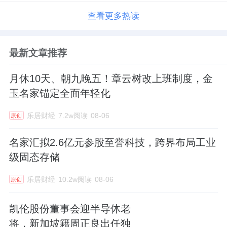
查看更多热读
最新文章推荐
月休10天、朝九晚五！章云树改上班制度，金
玉名家锚定全面年轻化
乐居财经
7.2w阅读
08-06
原创
名家汇拟2.6亿元参股至誉科技，跨界布局工业
级固态存储
乐居财经
10.2w阅读
08-06
原创
凯伦股份董事会迎半导体老
将，新加坡籍周正良出任独