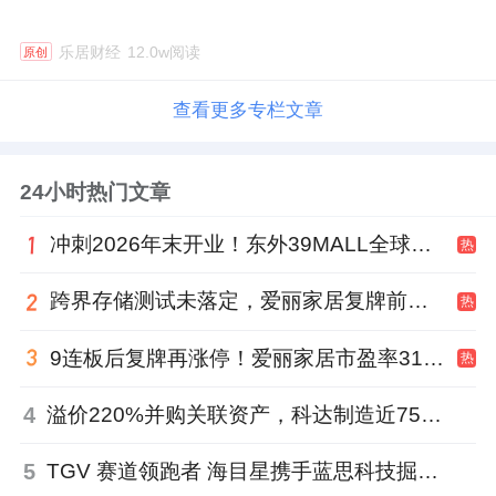
乐居财经
12.0w阅读
原创
查看更多专栏文章
24小时热门文章
冲刺2026年末开业！东外39MALL全球招商启幕，重构东直门商圈格局
热
跨界存储测试未落定，爱丽家居复牌前自揭多重风险
热
9连板后复牌再涨停！爱丽家居市盈率318倍，跨界收购案尚未落地
热
4
溢价220%并购关联资产，科达制造近75亿元重组被否
5
TGV 赛道领跑者 海目星携手蓝思科技掘金先进封装