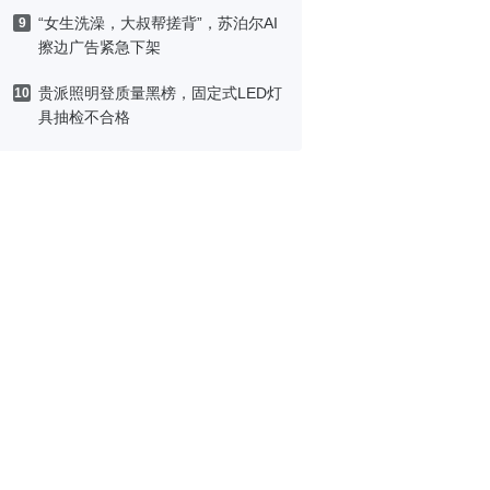
“女生洗澡，大叔帮搓背”，苏泊尔AI
9
擦边广告紧急下架
贵派照明登质量黑榜，固定式LED灯
10
具抽检不合格