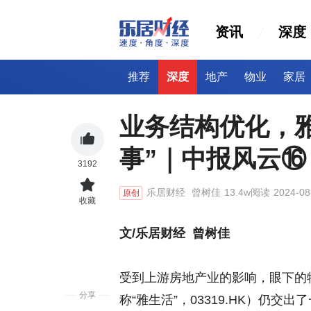
资讯
深度
推荐
深度
地产
物业
家居
业务结构优化，
事”｜中报风云⑯
3192
乐居财经
曾树佳
13.4w阅读
2024-08
原创
收藏
文
/
乐居财经 曾树佳
受到上游房地产业的影响，眼下的
分享
称“雅生活”，03319.HK）仍交