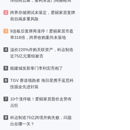
球招商启幕，重构东直门商圈格局
跨界存储测试未落定，爱丽家居复牌
2
前自揭多重风险
9连板后复牌再涨停！爱丽家居市盈
3
率318倍，跨界收购案尚未落地
溢价220%并购关联资产，科达制造
4
近75亿元重组被否
能建城发新掌门李利宏亮相了
5
TGV 赛道领跑者 海目星携手蓝思科
6
技掘金先进封装
10个涨停板！爱丽家居股价走势有
7
点狂
科达制造75亿跨境并购失败，问题
8
出在哪一关？