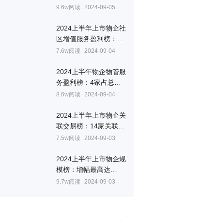
报风云㉗
9.6w阅读
2024-09-05
2024上半年上市物企社
区增值服务盈利榜：彩
生活毛利率81.5%居首
7.6w阅读
2024-09-04
丨中报风云榜⑭
2024上半年物企物管服
务盈利榜：4家占总收
入比低于三成｜中报风
8.6w阅读
2024-09-04
云榜⑬
2024上半年上市物企关
联交易榜：14家关联方
面积比重超50% | 中报
7.5w阅读
2024-09-03
风云榜⑩
2024上半年上市物企规
模榜：增幅最高达
211%，十家下滑 | 中
9.7w阅读
2024-09-03
报风云榜⑥