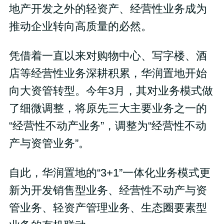
地产开发之外的轻资产、经营性业务成为
推动企业转向高质量的必然。
凭借着一直以来对购物中心、写字楼、酒
店等经营性业务深耕积累，华润置地开始
向大资管转型。今年3月，其对业务模式做
了细微调整，将原先三大主要业务之一的
“经营性不动产业务”，调整为“经营性不动
产与资管业务”。
自此，华润置地的“3+1”一体化业务模式更
新为开发销售型业务、经营性不动产与资
管业务、轻资产管理业务、生态圈要素型