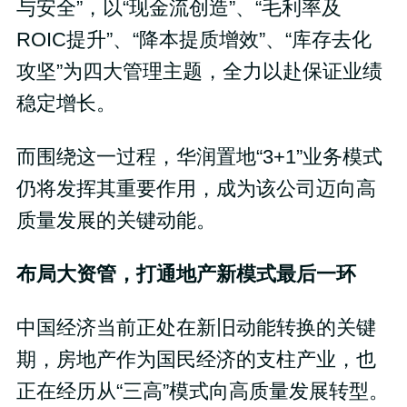
与安全”，以“现金流创造”、“毛利率及
ROIC提升”、“降本提质增效”、“库存去化
攻坚”为四大管理主题，全力以赴保证业绩
稳定增长。
而围绕这一过程，华润置地“3+1”业务模式
仍将发挥其重要作用，成为该公司迈向高
质量发展的关键动能。
布局大资管，打通地产新模式最后一环
中国经济当前正处在新旧动能转换的关键
期，房地产作为国民经济的支柱产业，也
正在经历从“三高”模式向高质量发展转型。