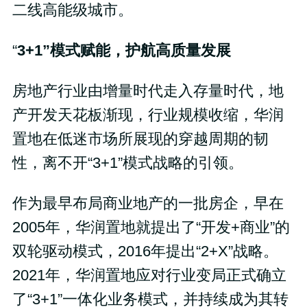
二线高能级城市。
“
3+1”
模式赋能，护航高质量发展
房地产行业由增量时代走入存量时代，地
产开发天花板渐现，行业规模收缩，华润
置地在低迷市场所展现的穿越周期的韧
性，离不开“3+1”模式战略的引领。
作为最早布局商业地产的一批房企，早在
2005年，华润置地就提出了“开发+商业”的
双轮驱动模式，2016年提出“2+X”战略。
2021年，华润置地应对行业变局正式确立
了“3+1”一体化业务模式，并持续成为其转