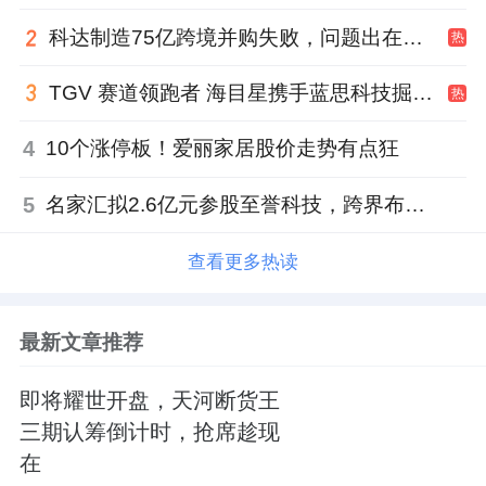
科达制造75亿跨境并购失败，问题出在哪一关？
热
TGV 赛道领跑者 海目星携手蓝思科技掘金先进封装
热
4
10个涨停板！爱丽家居股价走势有点狂
5
名家汇拟2.6亿元参股至誉科技，跨界布局工业级固态存储
查看更多热读
最新文章推荐
即将耀世开盘，天河断货王
三期认筹倒计时，抢席趁现
在