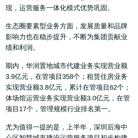
现，运营服务一体化模式优势巩固。
生态圈要素型业务方面，发展质量和品牌
影响力也在稳步提升，不断为集团贡献业
绩和利润。
期内，华润置地城市代建业务实现营业额
3.9亿元，在管项目358个；租赁住房业务
实现营业额3.8亿元，累计在管项目62个；
体场馆运营业务实现营业额3.0亿元，在管
项目17个，管理规模行业排名第一。
尤为值得一提的是，上半年，深圳后海中
心区智慧城市建设运营服务项目初步构建