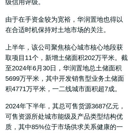
级信用评级。
由于在手资金较为宽裕，华润置地也得以
在合适时机保持对土地市场的关注。
上半年，该公司聚焦核心城市核心地段获
取项目11个，新增土储面积202万平米。截
至2024年6月30日，华润置地总土储面积
5699万平米，其中开发销售型业务土储面
积4771万平米，一二线城市面积超7成。
2024年下半年，其总可售货源3687亿元，
可售资源所处城市能级及产品类型结构优
质，其中85%位于市场供求关系健康的一