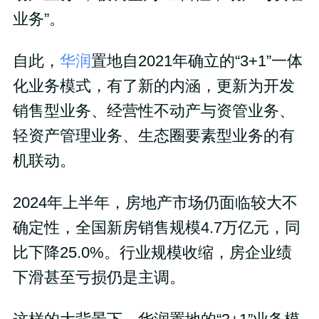
业务”。
自此，
华润
置地自2021年确立的“3+1”一体
化业务模式，有了新的内涵，更新为开发
销售型业务、经营性不动产与资管业务、
轻资产管理业务、生态圈要素型业务的有
机联动。
2024年上半年，房地产市场仍面临较大不
确定性，全国新房销售规模4.7万亿元，同
比下降25.0%。行业规模收缩，房企业绩
下滑甚至亏损仍是主调。