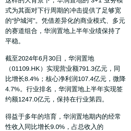
这样的大背景下，华润置地的“3+1”业务模
式为其面对下行周期的冲击提供了足够宽
的“护城河”。凭借差异化的商业模式、多元
的赛道组合，华润置地上半年业绩保持了
平稳。
截至2024年6月30日，华润置地
（01109.HK）实现营业额791.3亿元，同
比增长8.4%；核心净利润107.4亿元，微降
4.7%。行业排名，华润置地上半年实现签
约额1247.0亿元，保持在行业第四。
得益于多年的培育，华润置地期内的经常
性收入同比增长9.0%，占总收入的