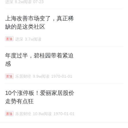
进深
8.2w阅读
07-23
上海改善市场变了，真正稀
缺的是这类社区
进深
3.7w阅读
置顶
年度过半，碧桂园带着紧迫
感
乐居财经
9.9w阅读
1970-01-01
置顶
10个涨停板！爱丽家居股价
走势有点狂
乐居财经
10.8w阅读
1970-01-01
置顶