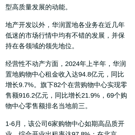
型高质量发展的动能。
地产开发以外，华润置地各业务在近几年
低迷的市场行情中均有不错的发展，并保
持在各领域的领先地位。
经营性不动产方面，2024年上半年，华润
置地购物中心租金收入达94.8亿元，同比
增长9.7%。旗下82个在营购物中心实现零
售额916.2亿元，同比增长21.9%，69个购
物中心零售额排名当地前三。
1-6月，该公司6家购物中心如期高品质开
业，综合开业出租率达97.8%；在北京、