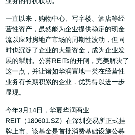
业务的有机联动。
一直以来，购物中心、写字楼、酒店等经
营性资产，虽然能为企业提供稳定的现金
流以应对房地产市场的周期性波动，但同
时也沉淀了企业的大量资金，成为企业发
展的掣肘。公募REITs的开闸，完美解决了
这一点，并让诸如华润置地一类在经营性
业务有长期积累的企业，优势得以进一步
显现。
今年3月14日，华夏华润商业
REIT（180601.SZ）在深圳交易所正式挂
牌上市。该基金是首批消费基础设施公募