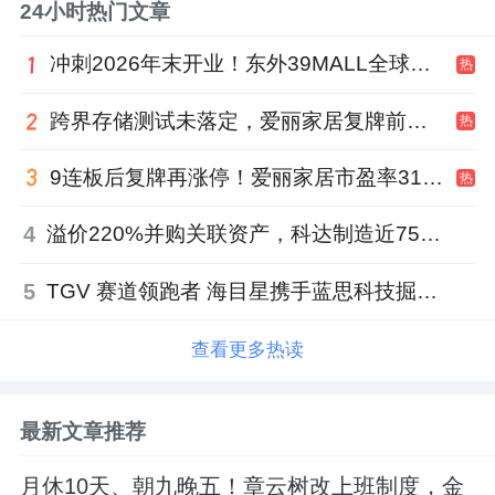
24小时热门文章
冲刺2026年末开业！东外39MALL全球招商启幕，重构东直门商圈格局
热
跨界存储测试未落定，爱丽家居复牌前自揭多重风险
热
9连板后复牌再涨停！爱丽家居市盈率318倍，跨界收购案尚未落地
热
4
溢价220%并购关联资产，科达制造近75亿元重组被否
5
TGV 赛道领跑者 海目星携手蓝思科技掘金先进封装
查看更多热读
最新文章推荐
月休10天、朝九晚五！章云树改上班制度，金