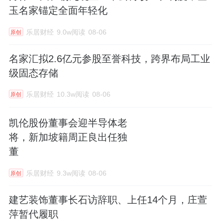
玉名家锚定全面年轻化
乐居财经
9.0w阅读
08-06
原创
名家汇拟2.6亿元参股至誉科技，跨界布局工业
级固态存储
乐居财经
10.3w阅读
08-06
原创
凯伦股份董事会迎半导体老
将，新加坡籍周正良出任独
董
乐居财经
9.3w阅读
08-06
原创
建艺装饰董事长石访辞职、上任14个月，庄萱
萍暂代履职