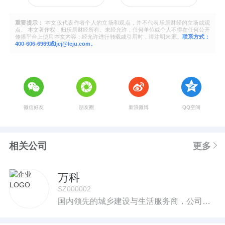
重要提示：
本文仅代表作者个人的立场和观点，并不代表乐居财经的立场或观
点。 本文著作权，归乐居财经所有。未经允许，任何单位或个人不得在任何公开
传播平台上使用本文内容；经允许进行转载或引用时，请注明来源。
联系方式：
400-606-6969或ljcj@leju.com。
微信好友
朋友圈
新浪微博
QQ空间
相关公司
更多
万科
SZ000002
‍‍国内领先的城乡建设与生活服务商，公司业务聚焦全国经济最具活力的三大经济圈及中西部重点城市。‍‍