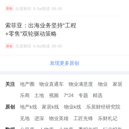
乐居财经
9.3w阅读
08-06
原创
索菲亚：出海业务坚持“工程
+零售”双轮驱动策略
乐居财经
9.8w阅读
08-06
原创
发现更多原创
关注
地产圈
物业直通车
物业满意度
物业
家居
乐商
土地
视频
7*24
专题
精选
原创
地产k线
家居k线
物业k线
乐居财经研究院
见地
进深
物业英雄
工匠先锋
乐财札记