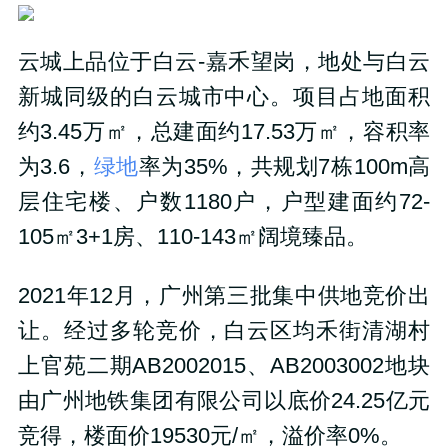
云城上品位于白云-嘉禾望岗，地处与白云
新城同级的白云城市中心。项目占地面积
约3.45万㎡，总建面约17.53万㎡，容积率
为3.6，
绿地
率为35%，共规划7栋100m高
层住宅楼、户数1180户，户型建面约72-
105㎡3+1房、110-143㎡阔境臻品。
2021年12月，广州第三批集中供地竞价出
让。经过多轮竞价，白云区均禾街清湖村
上官苑二期AB2002015、AB2003002地块
由广州地铁集团有限公司以底价24.25亿元
竞得，楼面价19530元/㎡，溢价率0%。