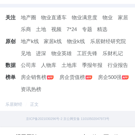
关注
地产圈
物业直通车
物业满意度
物业
家居
乐商
土地
视频
7*24
专题
精选
原创
地产k线
家居k线
物业k线
乐居财经研究院
见地
进深
物业英雄
工匠先锋
乐财札记
数据
公司库
人物库
土地库
季报年报
行业报告
榜单
房企销售榜
房企货值榜
房企500强
资讯热榜
乐居财经
正文
京ICP备2021030296号-2 京公网安备 11010502047973号