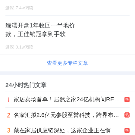
进深
7.4w阅读
臻澐开盘1年收回一半地价
款，王佳销冠拿到手软
进深
9.1w阅读
查看更多专栏文章
24小时热门文章
家居卖场首单！居然之家24亿机构间REITs获深交所无异议函
热
名家汇拟2.6亿元参股至誉科技，跨界布局工业级固态存储
热
藏在家居供应链深处，这家企业正在悄悄转型
热