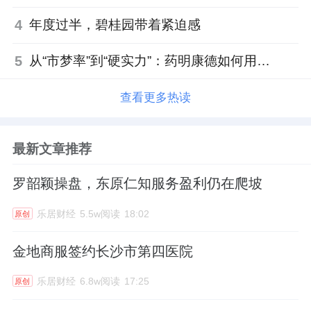
4
年度过半，碧桂园带着紧迫感
5
从“市梦率”到“硬实力”：药明康德如何用业绩填平2021年估值鸿沟？
查看更多热读
最新文章推荐
罗韶颖操盘，东原仁知服务盈利仍在爬坡
乐居财经
5.5w阅读
18:02
原创
金地商服签约长沙市第四医院
乐居财经
6.8w阅读
17:25
原创