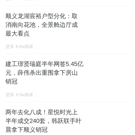
顺义龙湖宸裕户型分化：取
消南向花池，全景舱边厅成
最大看点
进深
8.8w阅读
建工璟贤瑞庭半年网签5.45亿
元，薛伟杀出重围拿下房山
销冠
进深
9.9w阅读
两年去化八成！星悦时光上
半年成交240套，韩跃联手叶
晨拿下顺义销冠