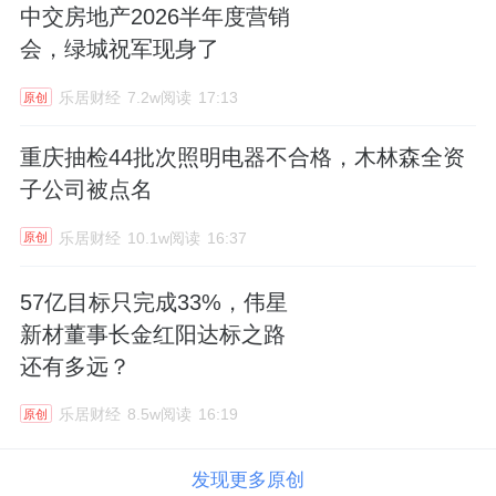
中交房地产2026半年度营销
会，绿城祝军现身了
乐居财经
7.2w阅读
17:13
原创
重庆抽检44批次照明电器不合格，木林森全资
子公司被点名
乐居财经
10.1w阅读
16:37
原创
57亿目标只完成33%，伟星
新材董事长金红阳达标之路
还有多远？
乐居财经
8.5w阅读
16:19
原创
发现更多原创