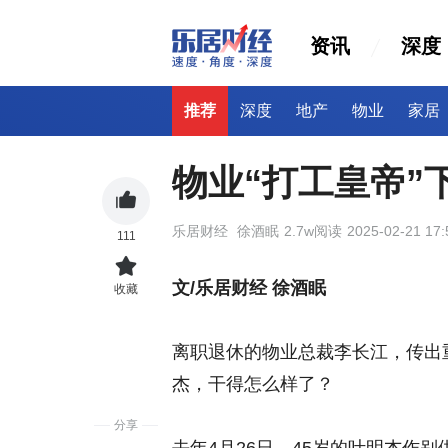
资讯
深度
推荐
深度
地产
物业
家居
物业“打工皇帝”
乐居财经
徐酒眠
2.7w阅读
2025-02-21 17:
111
文/乐居财经 徐酒眠
收藏
离职退休的物业总裁李长江，传出
杰，干得怎么样了？
分享