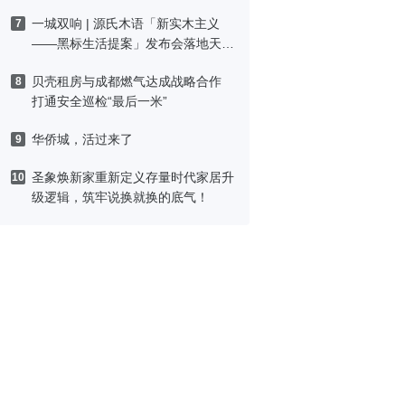
一城双响 | 源氏木语「新实木主义
7
——黑标生活提案」发布会落地天
津，黑标旗舰店盛大启幕
贝壳租房与成都燃气达成战略合作
8
打通安全巡检“最后一米”
华侨城，活过来了
9
圣象焕新家重新定义存量时代家居升
10
级逻辑，筑牢说换就换的底气！