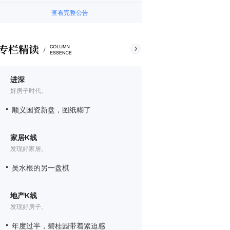
查看完整公告
进深
好房子时代。
顺义国资新盘，图纸糊了
家居K线
发现好家居。
吴水根的另一盘棋
地产K线
发现好房子。
年度过半，碧桂园带着紧迫感