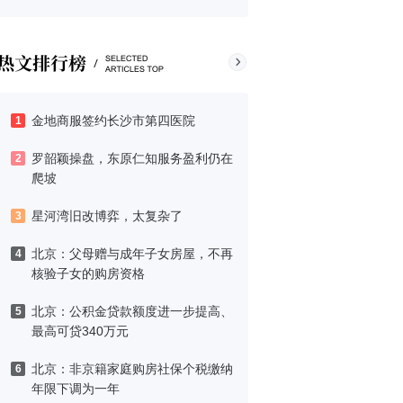
金地商服签约长沙市第四医院
1
罗韶颖操盘，东原仁知服务盈利仍在
2
爬坡
星河湾旧改博弈，太复杂了
3
北京：父母赠与成年子女房屋，不再
4
核验子女的购房资格
北京：公积金贷款额度进一步提高、
5
最高可贷340万元
北京：非京籍家庭购房社保个税缴纳
6
年限下调为一年