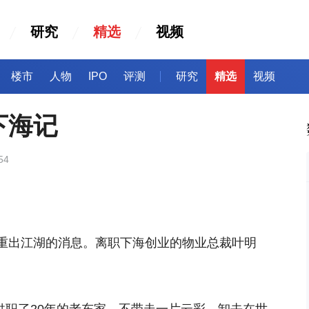
研究
精选
视频
楼市
人物
IPO
评测
研究
精选
视频
下海记
54
重出江湖的消息。离职下海创业的物业总裁叶明