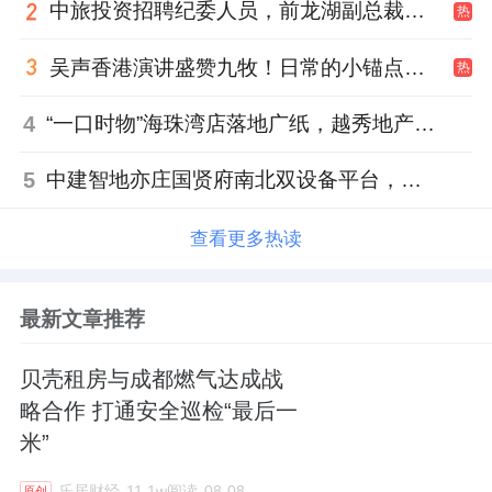
中旅投资招聘纪委人员，前龙湖副总裁胡若翔掌舵
热
吴声香港演讲盛赞九牧！日常的小锚点变成科技突破点！
热
4
“一口时物”海珠湾店落地广纸，越秀地产以“新鲜现制”商业新场景打造社区高品质生活
5
中建智地亦庄国贤府南北双设备平台，得房率创区域新高
查看更多热读
最新文章推荐
贝壳租房与成都燃气达成战
略合作 打通安全巡检“最后一
米”
乐居财经
11.1w阅读
08-08
原创