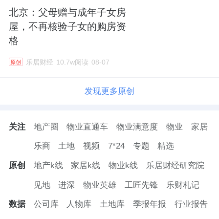
北京：父母赠与成年子女房
屋，不再核验子女的购房资
格
乐居财经
10.7w阅读
08-07
原创
发现更多原创
关注
地产圈
物业直通车
物业满意度
物业
家居
乐商
土地
视频
7*24
专题
精选
原创
地产k线
家居k线
物业k线
乐居财经研究院
见地
进深
物业英雄
工匠先锋
乐财札记
数据
公司库
人物库
土地库
季报年报
行业报告