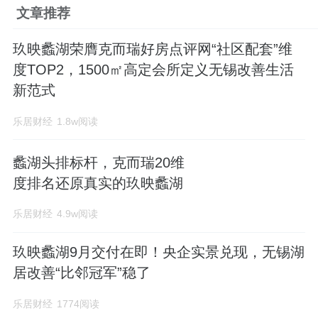
文章推荐
玖映蠡湖荣膺克而瑞好房点评网“社区配套”维
度TOP2，1500㎡高定会所定义无锡改善生活
新范式
乐居财经
1.8w阅读
蠡湖头排标杆，克而瑞20维
度排名还原真实的玖映蠡湖
乐居财经
4.9w阅读
玖映蠡湖9月交付在即！央企实景兑现，无锡湖
居改善“比邻冠军”稳了
乐居财经
1774阅读