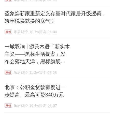
圣象焕新家重新定义存量时代家居升级逻辑，
筑牢说换就换的底气！
乐居财经
10.7w阅读
08-08
原创
一城双响 | 源氏木语「新实木
主义——黑标生活提案」发
布会落地天津，黑标旗舰店
盛大启幕
乐居财经
11.3w阅读
08-08
原创
北京：公积金贷款额度进一
步提高、最高可贷340万元
乐居财经
10.6w阅读
08-07
原创