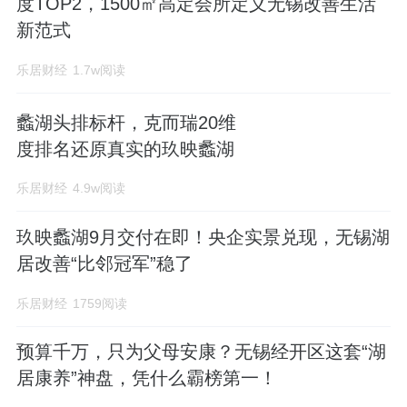
度TOP2，1500㎡高定会所定义无锡改善生活
新范式
乐居财经
1.7w阅读
蠡湖头排标杆，克而瑞20维
度排名还原真实的玖映蠡湖
乐居财经
4.9w阅读
玖映蠡湖9月交付在即！央企实景兑现，无锡湖
居改善“比邻冠军”稳了
乐居财经
1759阅读
预算千万，只为父母安康？无锡经开区这套“湖
居康养”神盘，凭什么霸榜第一！