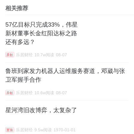
相关推荐
57亿目标只完成33%，伟星
新材董事长金红阳达标之路
还有多远？
乐居财经
10.7w阅读
08-07
原创
鲁班到家发力机器人运维服务赛道，邓崴与张
卫军握手合作
乐居财经
10.6w阅读
08-07
原创
星河湾旧改博弈，太复杂了
乐居财经
9.5w阅读
1970-01-01
置顶