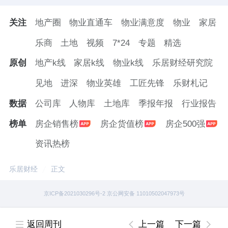
关注
地产圈
物业直通车
物业满意度
物业
家居
乐商
土地
视频
7*24
专题
精选
原创
地产k线
家居k线
物业k线
乐居财经研究院
见地
进深
物业英雄
工匠先锋
乐财札记
数据
公司库
人物库
土地库
季报年报
行业报告
榜单
房企销售榜
房企货值榜
房企500强
资讯热榜
乐居财经
正文
京ICP备2021030296号-2 京公网安备 11010502047973号
返回周刊
上一篇
下一篇