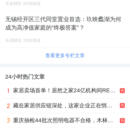
乐居财经
8338阅读
无锡经开区三代同堂置业首选：玖映蠡湖为何
成为高净值家庭的“终极答案”？
乐居财经
3195阅读
查看更多专栏文章
24小时热门文章
家居卖场首单！居然之家24亿机构间REITs获深交所无异议函
热
藏在家居供应链深处，这家企业正在悄悄转型
热
重庆抽检44批次照明电器不合格，木林森全资子公司被点名
热