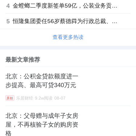
4
金螳螂二季度新签单59亿，公装业务贡献逾八成
5
恒隆集团委任56岁蔡德粦为行政总裁、年薪2052万港元，曾任星巴克中国CEO
查看更多热读
最新文章推荐
北京：公积金贷款额度进一
步提高、最高可贷340万元
乐居财经
9.2w阅读
08-07
原创
北京：父母赠与成年子女房
屋，不再核验子女的购房资
格