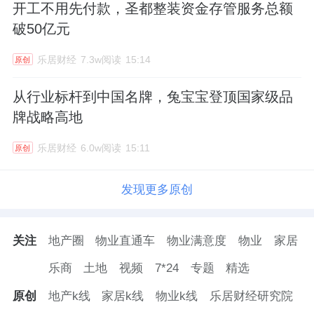
开工不用先付款，圣都整装资金存管服务总额
破50亿元
乐居财经
7.3w阅读
15:14
原创
从行业标杆到中国名牌，兔宝宝登顶国家级品
牌战略高地
乐居财经
6.0w阅读
15:11
原创
发现更多原创
关注
地产圈
物业直通车
物业满意度
物业
家居
乐商
土地
视频
7*24
专题
精选
原创
地产k线
家居k线
物业k线
乐居财经研究院