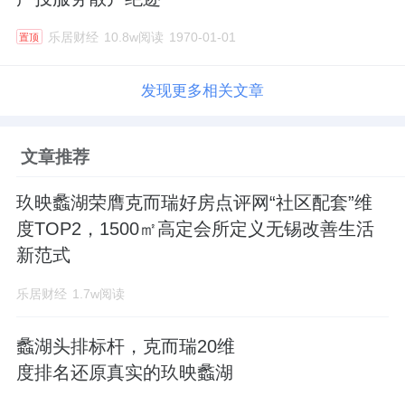
乐居财经
10.8w阅读
1970-01-01
置顶
发现更多相关文章
文章推荐
玖映蠡湖荣膺克而瑞好房点评网“社区配套”维
度TOP2，1500㎡高定会所定义无锡改善生活
新范式
乐居财经
1.7w阅读
蠡湖头排标杆，克而瑞20维
度排名还原真实的玖映蠡湖