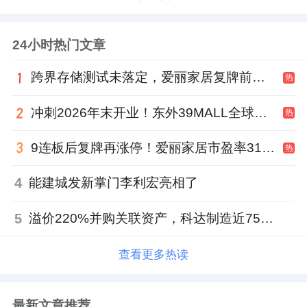
24小时热门文章
跨界存储测试未落定，爱丽家居复牌前自揭多重风险
热
冲刺2026年末开业！东外39MALL全球招商启幕，重构东直门商圈格局
热
9连板后复牌再涨停！爱丽家居市盈率318倍，跨界收购案尚未落地
热
4
能建城发新掌门李利宏亮相了
5
溢价220%并购关联资产，科达制造近75亿元重组被否
查看更多热读
最新文章推荐