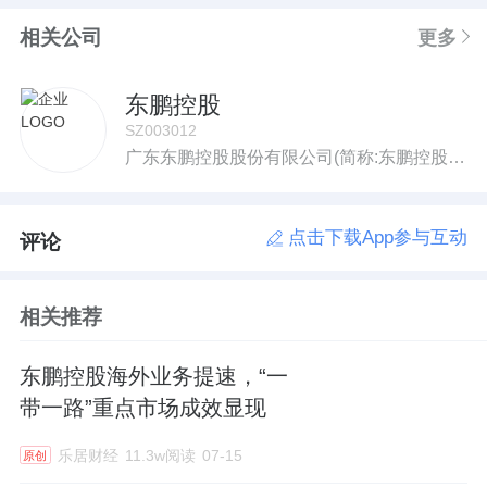
相关公司
更多
东鹏控股
SZ003012
广东东鹏控股股份有限公司(简称:东鹏控股,股票代码:003012)始创于1972年,是国内领先的整体家居解决方案提供商。拥有瓷砖、整装卫浴、生态新材、整体家居等业务,致力于向消费者提供舒适的空间解决方案、高品质的产品配置和人性化的真情服务。除自有产品和服务外,东鹏控股还是意大利Rex、Cerim中国独家运营商,同时代理西班牙Grespania墙地砖并于2014年收购德国高端卫浴品牌innoci。2020年10月19日,东鹏控股在深交所上市,成功登陆资本市场的舞台!
点击下载App参与互动
评论
相关推荐
东鹏控股海外业务提速，“一
带一路”重点市场成效显现
乐居财经
11.3w阅读
07-15
原创