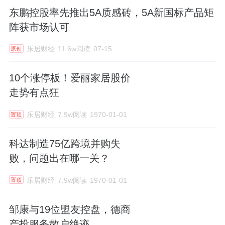
东鹏控股率先推出5A质感砖，5A新国标产品矩
阵获市场认可
乐居财经
11.6w阅读
07-15
原创
10个涨停板！爱丽家居股价
走势有点狂
乐居财经
7.9w阅读
1970-01-01
置顶
科达制造75亿跨境并购失
败，问题出在哪一关？
乐居财经
7.9w阅读
1970-01-01
置顶
邹康与19位盟友控盘，德商
产投服务散户绝迹