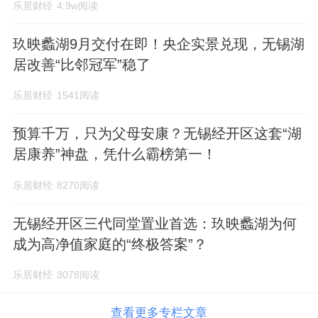
乐居财经
4.9w阅读
玖映蠡湖9月交付在即！央企实景兑现，无锡湖
居改善“比邻冠军”稳了
乐居财经
1541阅读
预算千万，只为父母安康？无锡经开区这套“湖
居康养”神盘，凭什么霸榜第一！
乐居财经
8270阅读
无锡经开区三代同堂置业首选：玖映蠡湖为何
成为高净值家庭的“终极答案”？
乐居财经
3078阅读
查看更多专栏文章