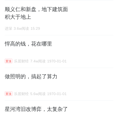
顺义仁和新盘，地下建筑面
积大于地上
进深
3.6w阅读
15:29
悍高的钱，花在哪里
乐居财经
7.4w阅读
1970-01-01
置顶
做照明的，搞起了算力
乐居财经
5.6w阅读
1970-01-01
置顶
星河湾旧改博弈，太复杂了