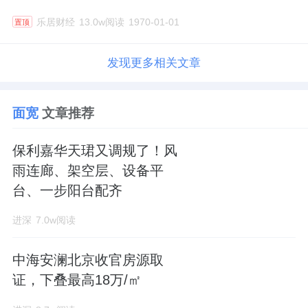
乐居财经
13.0w阅读
1970-01-01
置顶
发现更多相关文章
面宽
文章推荐
保利嘉华天珺又调规了！风
雨连廊、架空层、设备平
台、一步阳台配齐
进深
7.0w阅读
中海安澜北京收官房源取
证，下叠最高18万/㎡