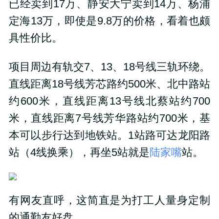
已经卖到
17
万、静安大宁卖到
14
万、杨浦
定海
13
万，即使是
9.8
万的价格，看着也颇
具性价比。
项目周边有轨交
7
、
13
、
18
号线三轨环绕。
直线距离
18
号线芳芯路约
500
米、北中路站
约
600
米，直线距离
13
号线北蔡站约
700
米，直线距离
7
号线芳华路站约
700
米，基
本可以步行达到地铁站。
1
站路可达龙阳路
站（
4
线换乘），再坐
5
站就是
陆家嘴
站。
有网友直呼，这简直是为打工人量身定制
的通勤友好盘。