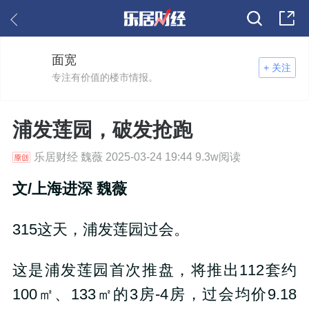
面宽
+ 关注
专注有价值的楼市情报。
浦发莲园，破发抢跑
乐居财经 魏薇 2025-03-24 19:44 9.3w阅读
文/上海进深 魏薇
315
这天，浦发莲园过会。
这是浦发莲园首次推盘，将推出
112
套约
100
㎡、
133
㎡的
3
房
-4
房，过会均价
9.18