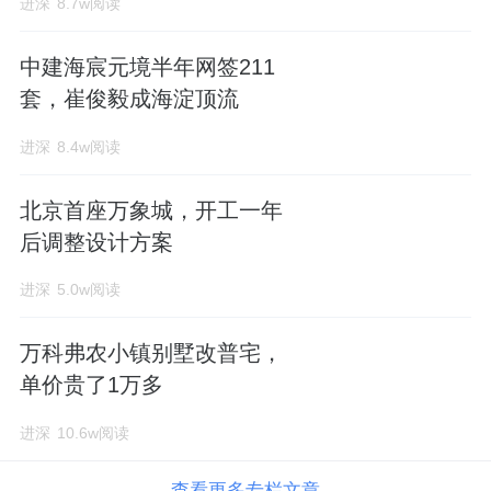
进深
8.7w阅读
中建海宸元境半年网签211
套，崔俊毅成海淀顶流
进深
8.4w阅读
北京首座万象城，开工一年
后调整设计方案
进深
5.0w阅读
万科弗农小镇别墅改普宅，
单价贵了1万多
进深
10.6w阅读
查看更多专栏文章