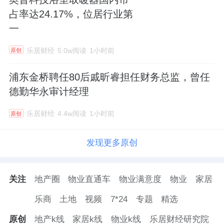
占率达24.17%，位居行业第
一
乐居财经
5.0w阅读
1小时前
原创
浦东金桥聘任80后戚昕睿担任财务总监，曾任
德勤华永审计经理
乐居财经
4.4w阅读
1小时前
原创
发现更多原创
关注
地产圈
物业直通车
物业满意度
物业
家居
乐商
土地
视频
7*24
专题
精选
原创
地产k线
家居k线
物业k线
乐居财经研究院