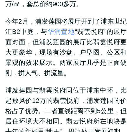
万
/
㎡，套总价约
900
多万。
今年
2
月，浦发莲园将展厅开到了浦东世纪
汇
B2
中庭，与
华润置地
“翡雲悦府”的展厅
面对面，
但浦发莲园的展厅比翡雲悦府更
大更豪华，现场有沙盘、户型图、公区和
景观的效果展示。
两家展厅几乎是正面硬
刚，拼人气、拼流量。
浦发莲园与翡雲悦府同位于浦东中环，
比
起放风价
12
万的翡雲悦府，浦发莲园的价
格占了优势。
二者直线距离不到
5
公里，但
居住环境大不相同。翡云悦府所在地块是
去年的新杨思“地王”，周边处于发展初期，