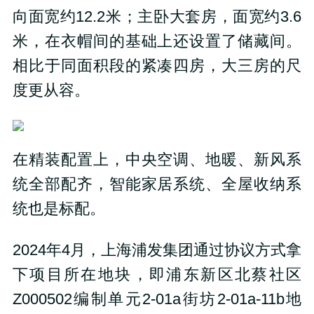
向面宽约
12.2
米；主卧大套房，面宽约
3.6
米，
在衣帽间的基础上还设置了储藏间。
相比于同面积段的紧凑四房，大三房的尺
度更从容。
在精装配置上，中央空调、地暖、新风系
统全部配齐，智能家居系统、全屋收纳系
统也是标配。
2024
年
4
月，上海浦发集团通过协议方式拿
下项目所在地块，即浦东新区北蔡社区
Z000502
编制单元
2-01a
街坊
2-01a-11b
地