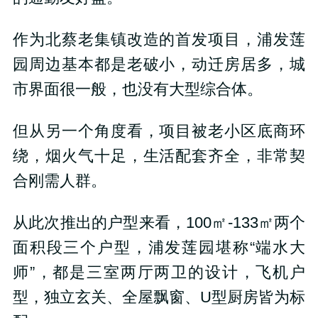
作为北蔡老集镇改造的首发项目，浦发莲
园周边基本都是老破小，动迁房居多，城
市界面很一般，也没有大型综合体。
但从另一个角度看，项目被老小区底商环
绕，烟火气十足，生活配套齐全，非常契
合刚需人群。
从此次推出的户型来看，
100
㎡
-133
㎡两个
面积段三个户型，
浦发莲园堪称“端水大
师”，
都是三室两厅两卫的设计，飞机户
型，独立玄关、全屋飘窗、
U
型厨房皆为标