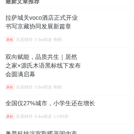
最新文章推荐
拉萨城关voco酒店正式开业
书写京藏协同发展新篇章
乐居财经
3.3w阅读
刚刚
原创
双向赋能，品质共生｜居然
之家×源氏木语黑标线下发布
会圆满启幕
乐居财经
3.8w阅读
刚刚
原创
全国仅27%城市，小学生还在增长
乐居财经
4.4w阅读
1小时前
原创
奥普科技浴室取暖器国内市