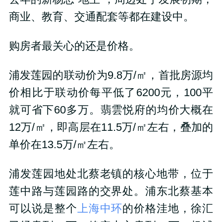
商业、教育、交通配套等都在建设中。
购房者最关心的还是价格。
浦发莲园的联动价为
9.8
万
/
㎡，首批房源均
价相比于联动价每平低了
6200元
，
100
平
就可省下
60
多万。翡雲悦府的均价大概在
12
万
/
㎡，即高层在
11.5
万
/
㎡左右，叠加的
单价在
13.5
万
/
㎡左右。
浦发莲园地处北蔡老镇的核心地带，位于
莲中路与莲园路的交界处。浦东北蔡基本
可以说是整个
上海中环
的价格洼地，徐汇