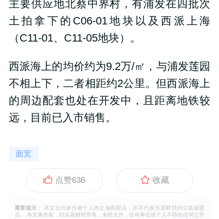
主要供应地北蔡中界村，有浦发在四批次
土拍拿下的
C06-01
地块以及西派上海
（
C11-01
、
C11-05
地块）。
西派海上的均价约为
9.2
万
/
㎡，与浦发莲园
不相上下，二者相距约
2
公里。但西派海上
的周边配套也处在开发中，且距离地铁较
远，目前已入市销售。
面宽
点赞
636
收藏
重要提示：
本文仅代表作者个人的立场和观点，并不代表乐居财经的立场或观
点。 本文著作权，归乐居财经所有。未经允许，任何单位或个人不得在任何公开