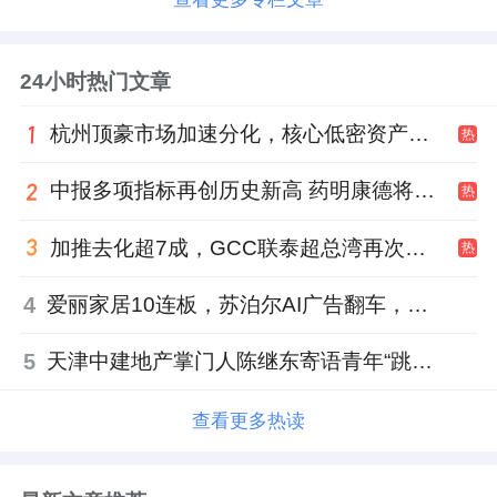
24小时热门文章
杭州顶豪市场加速分化，核心低密资产迎来价值兑现
热
中报多项指标再创历史新高 药明康德将高质量发展成果“分发”到位
热
加推去化超7成，GCC联泰超总湾再次引爆深圳顶豪市场认购热潮
热
4
爱丽家居10连板，苏泊尔AI广告翻车，居然之家首单REITs获批丨家居周记
5
天津中建地产掌门人陈继东寄语青年“跳出舒适区”，曾任银行信贷经理
查看更多热读