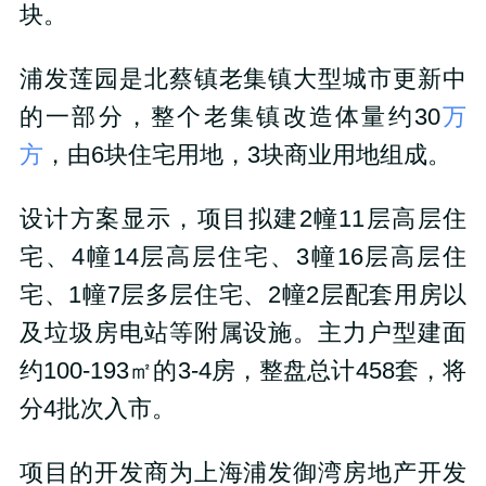
块。
浦发莲园是北蔡镇老集镇大型城市更新中
的一部分，整个老集镇改造体量约
30
万
方
，由
6
块住宅用地，
3
块商业用地组成。
设计方案显示，项目拟建
2
幢
11
层高层住
宅、
4
幢
14
层高层住宅、
3
幢
16
层高层住
宅、
1
幢
7
层多层住宅、
2
幢
2
层配套用房以
及垃圾房电站等附属设施。主力户型建面
约
100-193
㎡的
3-4
房，整盘总计
458
套，将
分
4
批次入市。
项目的开发商为上海浦发御湾房地产开发