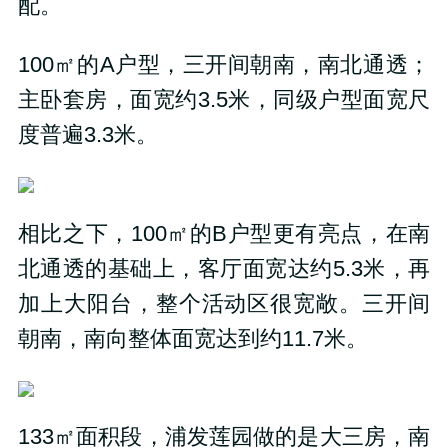
配。
100
㎡的
A
户型，三开间朝南，南北通透；
主卧套房，面宽约
3.5
米，同级户型面宽尺
度普遍
3.3
米。
相比之下，
100
㎡的
B
户型更有亮点，
在南
北通透的基础上，
客厅面宽达约
5.3
米，再
加上大阳台，整个活动区很宽敞。
三开间
朝南，南向整体面宽达到约
11.7
米。
133
㎡面积段，浦发莲园做的是大三房，
南