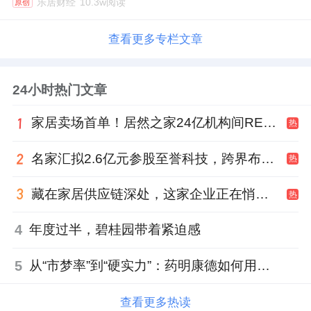
乐居财经
10.3w阅读
原创
查看更多专栏文章
24小时热门文章
家居卖场首单！居然之家24亿机构间REITs获深交所无异议函
热
名家汇拟2.6亿元参股至誉科技，跨界布局工业级固态存储
热
藏在家居供应链深处，这家企业正在悄悄转型
热
4
年度过半，碧桂园带着紧迫感
5
从“市梦率”到“硬实力”：药明康德如何用业绩填平2021年估值鸿沟？
查看更多热读