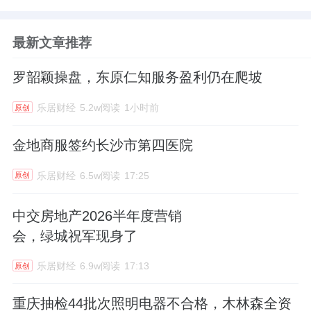
最新文章推荐
罗韶颖操盘，东原仁知服务盈利仍在爬坡
乐居财经
5.2w阅读
1小时前
原创
金地商服签约长沙市第四医院
乐居财经
6.5w阅读
17:25
原创
中交房地产2026半年度营销
会，绿城祝军现身了
乐居财经
6.9w阅读
17:13
原创
重庆抽检44批次照明电器不合格，木林森全资