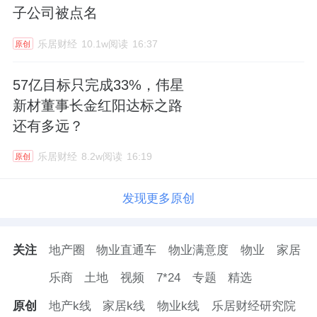
子公司被点名
乐居财经
10.1w阅读
16:37
原创
57亿目标只完成33%，伟星
新材董事长金红阳达标之路
还有多远？
乐居财经
8.2w阅读
16:19
原创
发现更多原创
关注
地产圈
物业直通车
物业满意度
物业
家居
乐商
土地
视频
7*24
专题
精选
原创
地产k线
家居k线
物业k线
乐居财经研究院