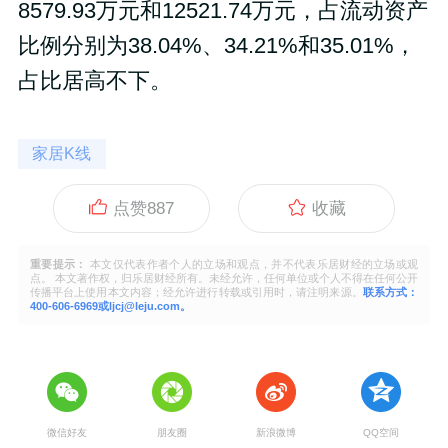
8579.93万元和12521.74万元，占流动资产
比例分别为38.04%、34.21%和35.01%，
占比居高不下。
家居K线
点赞
887
收藏
重要提示：
本文仅代表作者个人的立场和观点，并不代表乐居财经的立场或观
点。 本文著作权，归乐居财经所有。未经允许，任何单位或个人不得在任何公开
传播平台上使用本文内容；经允许进行转载或引用时，请注明来源。
联系方式：
400-606-6969或ljcj@leju.com。
微信好友
朋友圈
新浪微博
QQ空间