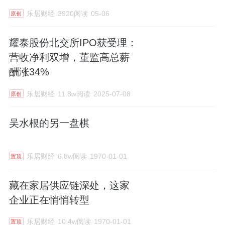
乐居财经
3920阅读
05-06
原创
耀泰股份北交所IPO获受理：
营收净利双增，董监高总薪
酬涨34%
乐居财经
11.8w阅读
2025-07-08
原创
吴水根的另一盘棋
乐居财经
6.8w阅读
1970-01-01
置顶
藏在家居供应链深处，这家
企业正在悄悄转型
乐居财经
10.4w阅读
1970-01-01
置顶