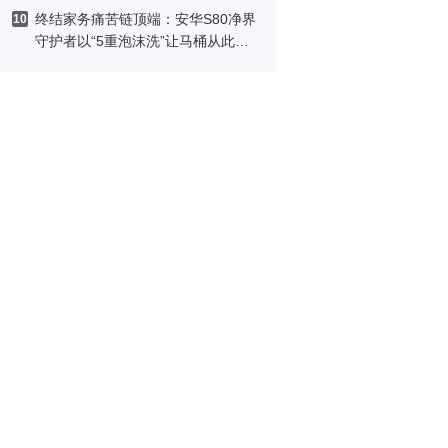
终结家务痛苦链顶端：安华S80净界
10
守护者以“5重泡沫洗”让马桶从此免
刷洗