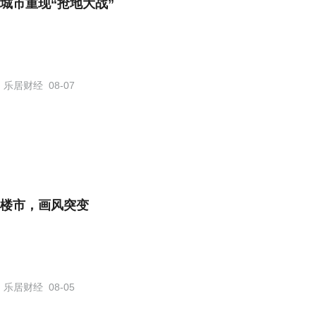
城市重现“抢地大战”
乐居财经
08-07
楼市，画风突变
乐居财经
08-05