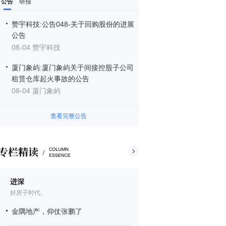
公告
研报
赞宇科技:公告048-关于回购股份的进展
公告
08-04 赞宇科技
厦门象屿:厦门象屿关于间接控股子公司
租赁仓库起火事故的公告
08-04 厦门象屿
查看完整公告
进深
好房子时代。
金隅地产，仰仗张鹏了