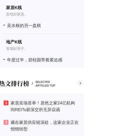
家居K线
发现好家居。
吴水根的另一盘棋
地产K线
发现好房子。
年度过半，碧桂园带着紧迫感
家居卖场首单！居然之家24亿机构
1
间REITs获深交所无异议函
藏在家居供应链深处，这家企业正在
2
悄悄转型