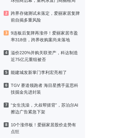
球招商启幕，重构东直门商圈格局
跨界存储测试未落定，爱丽家居复牌
2
前自揭多重风险
9连板后复牌再涨停！爱丽家居市盈
3
率318倍，跨界收购案尚未落地
溢价220%并购关联资产，科达制造
4
近75亿元重组被否
能建城发新掌门李利宏亮相了
5
TGV 赛道领跑者 海目星携手蓝思科
6
技掘金先进封装
“女生洗澡，大叔帮搓背”，苏泊尔AI
7
擦边广告紧急下架
10个涨停板！爱丽家居股价走势有
8
点狂