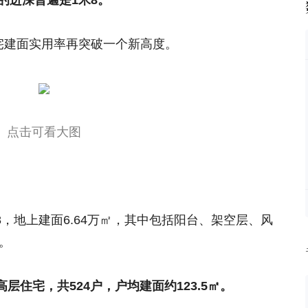
的进深普遍是1米8。
宅建面实用率再突破一个新高度。
点击可看大图
.8，地上建面6.64万㎡，其中包括阳台、架空层、风
。
+小高层住宅，共524户，户均建面约123.5㎡。