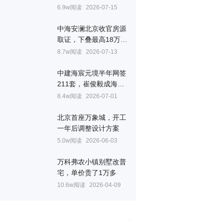
层、设备平台、一步阳
6.9w阅读
2026-07-15
台配齐
中海安澜北京收官房源
取证，下叠最高18万/
㎡
8.7w阅读
2026-07-13
中建海宸元境半年网签
211套，崔俊毅成海淀
顶流
8.4w阅读
2026-07-01
北京首座万象城，开工
一年后调整设计方案
5.0w阅读
2026-06-03
万科弗农小镇别墅改普
宅，单价贵了1万多
10.6w阅读
2026-04-09