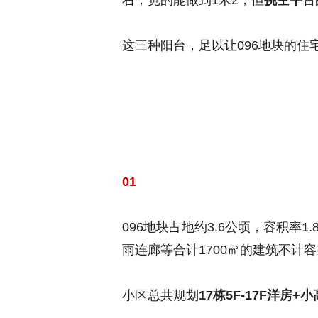
右，宽的能做到1米2，但
挑空平台
这三种阳台，足以让096地块的住
01
096地块占地约3.6公顷，容积率1
雨连廊等合计1700㎡的建筑不计容
小区总共规划
17栋5F-17F洋房