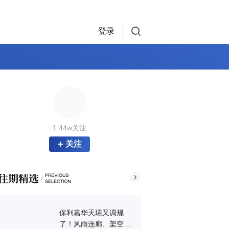
登录
1.44w关注
关注
保利嘉华天珺又调规
了！风雨连廊、架空