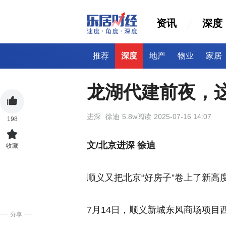
资讯
深度
推荐
深度
地产
物业
家居
龙湖代建前夜，
进深
徐迪
5.8w阅读
2025-07-16 14:07
198
文/北京进深 徐迪
收藏
顺义又把北京“好房子”卷上了新高
7月14日，顺义新城东风商场项目
分享