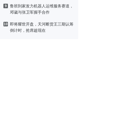
鲁班到家发力机器人运维服务赛道，
9
邓崴与张卫军握手合作
即将耀世开盘，天河断货王三期认筹
10
倒计时，抢席趁现在