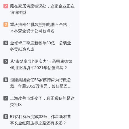
藏在家居供应链深处，这家企业正在
2
悄悄转型
重庆抽检44批次照明电器不合格，
3
木林森全资子公司被点名
金螳螂二季度新签单59亿，公装业
4
务贡献逾八成
从“市梦率”到“硬实力”：药明康德如
5
何用业绩填平2021年估值鸿沟？
恒隆集团委任56岁蔡德粦为行政总
6
裁、年薪2052万港元，曾任星巴克
中国CEO
上海改善市场变了，真正稀缺的是这
7
类社区
57亿目标只完成33%，伟星新材董
8
事长金红阳达标之路还有多远？