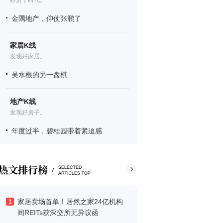
好房子时代。
金隅地产，仰仗张鹏了
家居K线
发现好家居。
吴水根的另一盘棋
地产K线
发现好房子。
年度过半，碧桂园带着紧迫感
家居卖场首单！居然之家24亿机构
1
间REITs获深交所无异议函