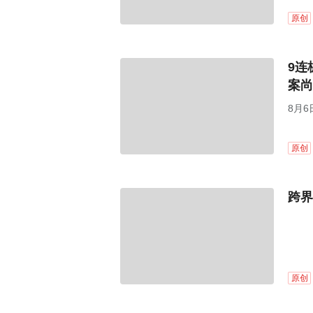
原创
9连
案尚
8月6
市值
原创
跨界
原创