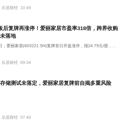
乐居财经
10:49
板后复牌再涨停！爱丽家居市盈率318倍，跨界收购
未落地
日，爱丽家居(603221.SH)复牌首日开盘涨停，报24.79元/股，总
为60.06亿元。此前公司因股价连续异动，于8月3日起停牌核查
乐居财经
09:34
存储测试未落定，爱丽家居复牌前自揭多重风险
乐居财经
07:40