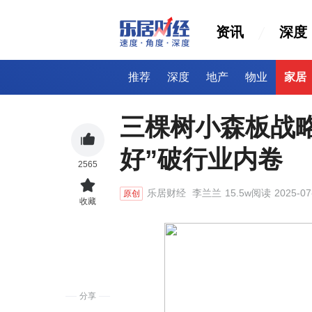
资讯
深度
推荐
深度
地产
物业
家居
三棵树小森板战
好”破行业内卷
2565
乐居财经
李兰兰
15.5w阅读
2025-07
原创
收藏
分享