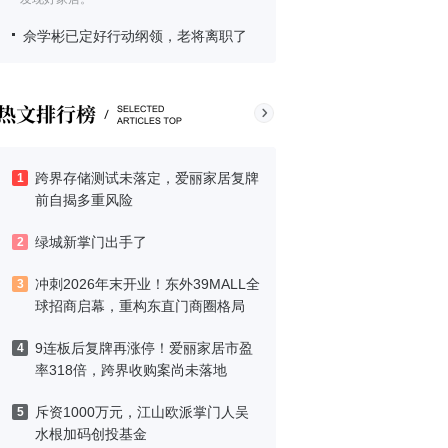
佘学彬已定好行动纲领，老将离职了
跨界存储测试未落定，爱丽家居复牌
1
前自揭多重风险
绿城新掌门出手了
2
冲刺2026年末开业！东外39MALL全
3
球招商启幕，重构东直门商圈格局
9连板后复牌再涨停！爱丽家居市盈
4
率318倍，跨界收购案尚未落地
斥资1000万元，江山欧派掌门人吴
5
水根加码创投基金