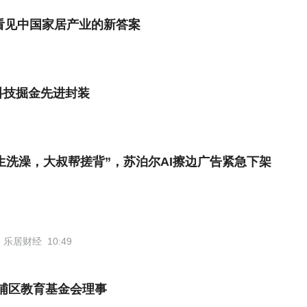
桥，看见中国家居产业的新答案
思科技掘金先进封装
生洗澡，大叔帮搓背”，苏泊尔AI擦边广告紧急下架
乐居财经
10:49
浦区教育基金会理事