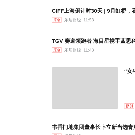
CIFF上海倒计时30天 | 9月虹
乐居财经
11:53
原创
TGV 赛道领跑者 海目星携手蓝
乐居财经
11:43
原创
“女
原创
书香门地集团董事长卜立新当选青