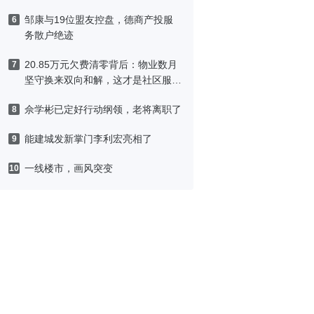
邹康与19位盟友控盘，德商产投服
6
务散户绝迹
20.85万元欠费清零背后：物业数月
7
坚守换来双向和解，这才是社区服务
该有的模样
佘学彬已定好行动纲领，老将离职了
8
能建城发新掌门李利宏亮相了
9
一线楼市，画风突变
10