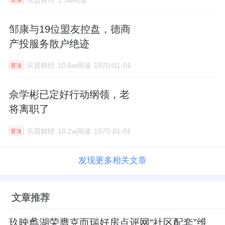
邹康与19位盟友控盘，德商
产投服务散户绝迹
乐居财经
10.6w阅读
1970-01-01
置顶
佘学彬已定好行动纲领，老
将离职了
乐居财经
10.2w阅读
1970-01-01
置顶
发现更多相关文章
文章推荐
玖映蠡湖荣膺克而瑞好房点评网“社区配套”维