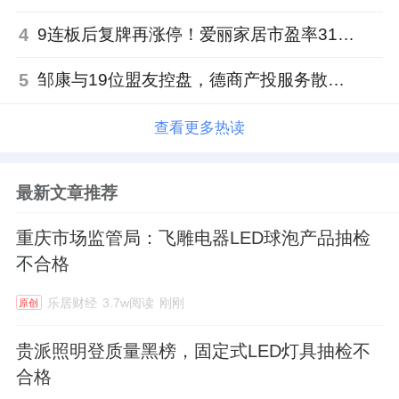
4
9连板后复牌再涨停！爱丽家居市盈率318倍，跨界收购案尚未落地
5
邹康与19位盟友控盘，德商产投服务散户绝迹
查看更多热读
最新文章推荐
重庆市场监管局：飞雕电器LED球泡产品抽检
不合格
乐居财经
3.7w阅读
刚刚
原创
贵派照明登质量黑榜，固定式LED灯具抽检不
合格