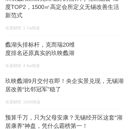
度TOP2，1500㎡高定会所定义无锡改善生活
新范式
乐居财经
1.7w阅读
蠡湖头排标杆，克而瑞20维
度排名还原真实的玖映蠡湖
乐居财经
4.9w阅读
玖映蠡湖9月交付在即！央企实景兑现，无锡湖
居改善“比邻冠军”稳了
乐居财经
1540阅读
预算千万，只为父母安康？无锡经开区这套“湖
居康养”神盘，凭什么霸榜第一！