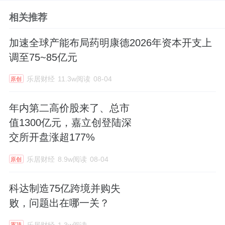
相关推荐
加速全球产能布局药明康德2026年资本开支上
调至75~85亿元
乐居财经
11.3w阅读
08-04
原创
年内第二高价股来了、总市
值1300亿元，嘉立创登陆深
交所开盘涨超177%
乐居财经
8.9w阅读
08-04
原创
科达制造75亿跨境并购失
败，问题出在哪一关？
乐居财经
1.3w阅读
置顶