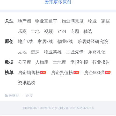
发现更多原创
关注
地产圈
物业直通车
物业满意度
物业
家居
乐商
土地
视频
7*24
专题
精选
原创
地产k线
家居k线
物业k线
乐居财经研究院
见地
进深
物业英雄
工匠先锋
乐财札记
数据
公司库
人物库
土地库
季报年报
行业报告
榜单
房企销售榜
房企货值榜
房企500强
资讯热榜
乐居财经
正文
京ICP备2021030296号-2 京公网安备 11010502047973号