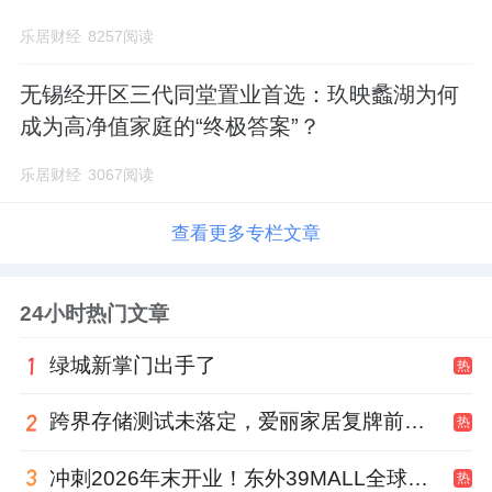
乐居财经
8257阅读
无锡经开区三代同堂置业首选：玖映蠡湖为何
成为高净值家庭的“终极答案”？
乐居财经
3067阅读
查看更多专栏文章
24小时热门文章
绿城新掌门出手了
热
跨界存储测试未落定，爱丽家居复牌前自揭多重风险
热
冲刺2026年末开业！东外39MALL全球招商启幕，重构东直门商圈格局
热