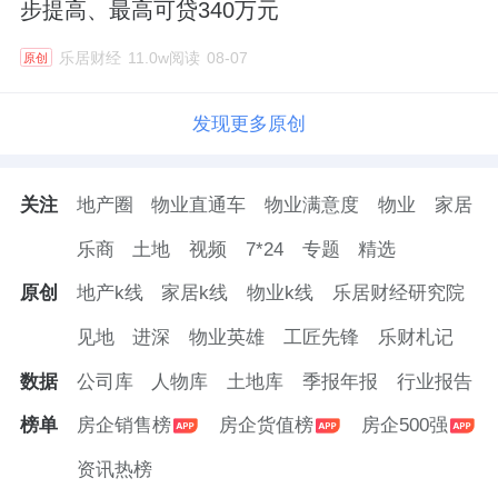
步提高、最高可贷340万元
乐居财经
11.0w阅读
08-07
原创
发现更多原创
关注
地产圈
物业直通车
物业满意度
物业
家居
乐商
土地
视频
7*24
专题
精选
原创
地产k线
家居k线
物业k线
乐居财经研究院
见地
进深
物业英雄
工匠先锋
乐财札记
数据
公司库
人物库
土地库
季报年报
行业报告
榜单
房企销售榜
房企货值榜
房企500强
资讯热榜