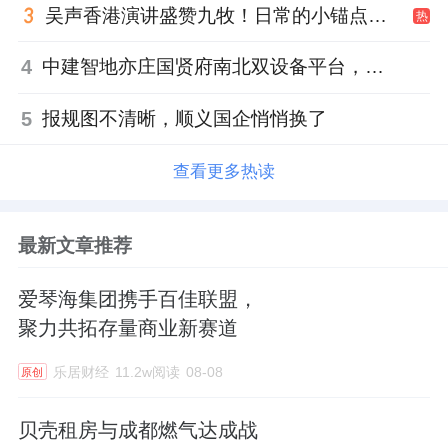
吴声香港演讲盛赞九牧！日常的小锚点变成科技突破点！
热
4
中建智地亦庄国贤府南北双设备平台，得房率创区域新高
5
报规图不清晰，顺义国企悄悄换了
查看更多热读
最新文章推荐
爱琴海集团携手百佳联盟，
聚力共拓存量商业新赛道
乐居财经
11.2w阅读
08-08
原创
贝壳租房与成都燃气达成战