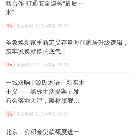
略合作 打通安全巡检“最后一
米”
乐居财经
11.5w阅读
08-08
原创
圣象焕新家重新定义存量时代家居升级逻辑，
筑牢说换就换的底气！
乐居财经
11.2w阅读
08-08
原创
一城双响 | 源氏木语「新实木
主义——黑标生活提案」发
布会落地天津，黑标旗舰店
盛大启幕
乐居财经
11.7w阅读
08-08
原创
北京：公积金贷款额度进一