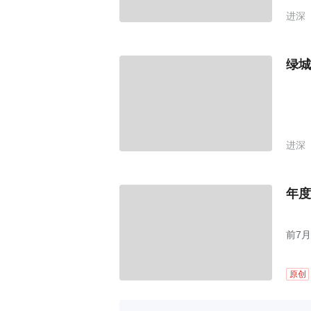
进深
绿城
进深
年度
前7月
原创