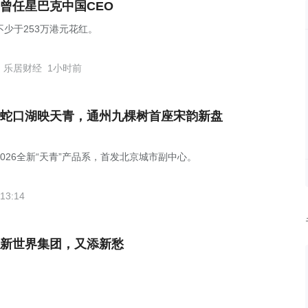
曾任星巴克中国CEO
不少于253万港元花红。
乐居财经
1小时前
蛇口湖映天青，通州九棵树首座宋韵新盘
2026全新“天青”产品系，首发北京城市副中心。
13:14
新世界集团，又添新愁