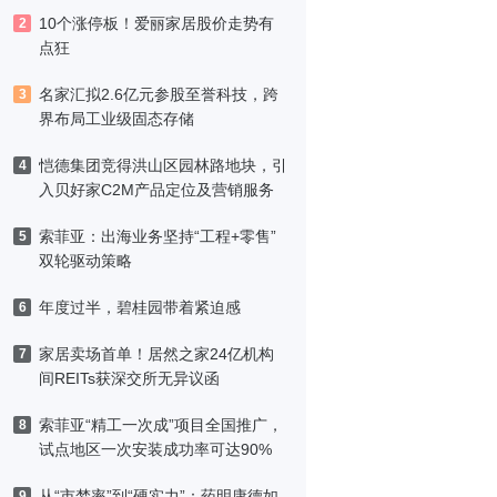
10个涨停板！爱丽家居股价走势有
2
点狂
名家汇拟2.6亿元参股至誉科技，跨
3
界布局工业级固态存储
恺德集团竞得洪山区园林路地块，引
4
入贝好家C2M产品定位及营销服务
索菲亚：出海业务坚持“工程+零售”
5
双轮驱动策略
年度过半，碧桂园带着紧迫感
6
家居卖场首单！居然之家24亿机构
7
间REITs获深交所无异议函
索菲亚“精工一次成”项目全国推广，
8
试点地区一次安装成功率可达90%
从“市梦率”到“硬实力”：药明康德如
9