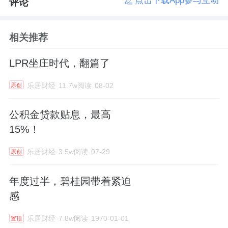
点击下载App参与互动
评论
相关推荐
LPR坐庄时代，翻篇了
乐居财经
11.7w阅读
08-02
原创
公积金贷款贴息，最高
15%！
乐居财经
3.5w阅读
07-29
原创
年度过半，碧桂园带着紧迫
感
乐居财经
7.8w阅读
1970-01-01
置顶