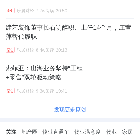
乐居财经
7.7w阅读
20:50
原创
建艺装饰董事长石访辞职、上任14个月，庄萱
萍暂代履职
乐居财经
8.4w阅读
20:13
原创
索菲亚：出海业务坚持“工程
+零售”双轮驱动策略
乐居财经
9.3w阅读
19:41
原创
发现更多原创
关注
地产圈
物业直通车
物业满意度
物业
家居