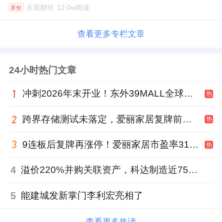
乐居财经
12.0w阅读
原创
查看更多专栏文章
24小时热门文章
冲刺2026年末开业！东外39MALL全球招商启幕，重构东直门商圈格局
热
跨界存储测试未落定，爱丽家居复牌前自揭多重风险
热
9连板后复牌再涨停！爱丽家居市盈率318倍，跨界收购案尚未落地
热
4
溢价220%并购关联资产，科达制造近75亿元重组被否
5
能建城发新掌门李利宏亮相了
查看更多热读