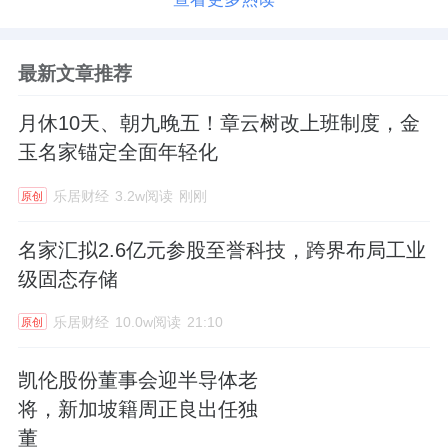
最新文章推荐
月休10天、朝九晚五！章云树改上班制度，金
玉名家锚定全面年轻化
乐居财经
3.2w阅读
刚刚
原创
名家汇拟2.6亿元参股至誉科技，跨界布局工业
级固态存储
乐居财经
10.0w阅读
21:10
原创
凯伦股份董事会迎半导体老
将，新加坡籍周正良出任独
董