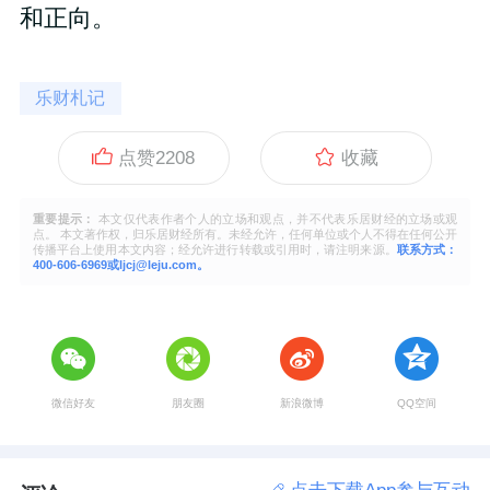
和正向。
乐财札记
点赞
2208
收藏
重要提示：
本文仅代表作者个人的立场和观点，并不代表乐居财经的立场或观
点。 本文著作权，归乐居财经所有。未经允许，任何单位或个人不得在任何公开
传播平台上使用本文内容；经允许进行转载或引用时，请注明来源。
联系方式：
400-606-6969或ljcj@leju.com。
微信好友
朋友圈
新浪微博
QQ空间