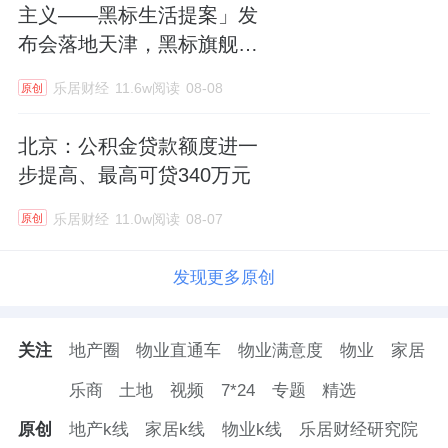
主义——黑标生活提案」发
布会落地天津，黑标旗舰店
盛大启幕
乐居财经
11.6w阅读
08-08
原创
北京：公积金贷款额度进一
步提高、最高可贷340万元
乐居财经
11.0w阅读
08-07
原创
发现更多原创
关注
地产圈
物业直通车
物业满意度
物业
家居
乐商
土地
视频
7*24
专题
精选
原创
地产k线
家居k线
物业k线
乐居财经研究院