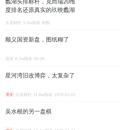
蠡湖头排标杆，克而瑞20维
度排名还原真实的玖映蠡湖
乐居财经
5.0w阅读
刚刚
顺义国资新盘，图纸糊了
进深
8.7w阅读
08-08
星河湾旧改博弈，太复杂了
乐居财经
11.8w阅读
1970-01-01
置顶
吴水根的另一盘棋