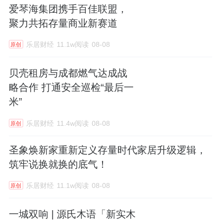
爱琴海集团携手百佳联盟，
聚力共拓存量商业新赛道
乐居财经
11.1w阅读
08-08
原创
贝壳租房与成都燃气达成战
略合作 打通安全巡检“最后一
米”
乐居财经
11.4w阅读
08-08
原创
圣象焕新家重新定义存量时代家居升级逻辑，
筑牢说换就换的底气！
乐居财经
11.1w阅读
08-08
原创
一城双响 | 源氏木语「新实木