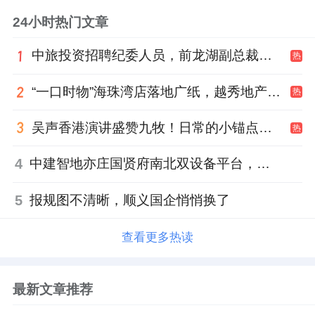
24小时热门文章
中旅投资招聘纪委人员，前龙湖副总裁胡若翔掌舵
热
“一口时物”海珠湾店落地广纸，越秀地产以“新鲜现制”商业新场景打造社区高品质生活
热
吴声香港演讲盛赞九牧！日常的小锚点变成科技突破点！
热
4
中建智地亦庄国贤府南北双设备平台，得房率创区域新高
5
报规图不清晰，顺义国企悄悄换了
查看更多热读
最新文章推荐