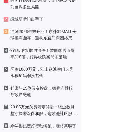
跨界存储测试未落定，爱丽家居复牌
1
前自揭多重风险
绿城新掌门出手了
2
冲刺2026年末开业！东外39MALL全
3
球招商启幕，重构东直门商圈格局
9连板后复牌再涨停！爱丽家居市盈
4
率318倍，跨界收购案尚未落地
斥资1000万元，江山欧派掌门人吴
5
水根加码创投基金
邹康与19位盟友控盘，德商产投服
6
务散户绝迹
20.85万元欠费清零背后：物业数月
7
坚守换来双向和解，这才是社区服务
该有的模样
佘学彬已定好行动纲领，老将离职了
8