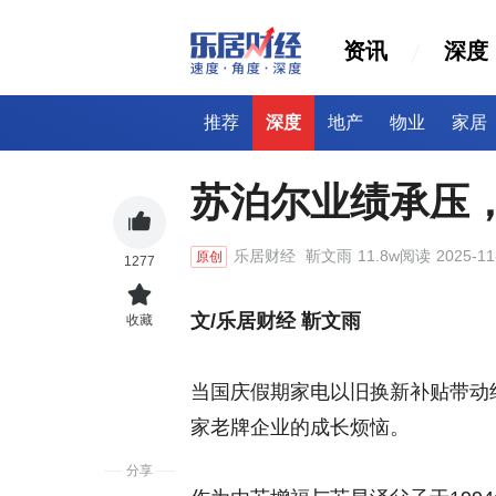
资讯
深度
推荐
深度
地产
物业
家居
苏泊尔业绩承压
乐居财经
靳文雨
11.8w阅读
2025-11
原创
1277
文/乐居财经 靳文雨
收藏
当国庆假期家电以旧换新补贴带动终
家老牌企业的成长烦恼。
分享