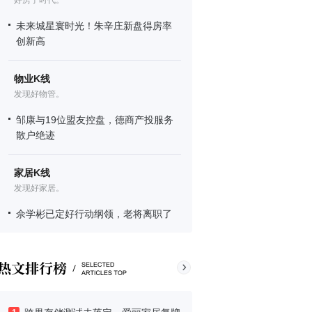
好房子时代。
未来城星寰时光！朱辛庄新盘得房率
创新高
物业K线
发现好物管。
邹康与19位盟友控盘，德商产投服务
散户绝迹
家居K线
发现好家居。
佘学彬已定好行动纲领，老将离职了