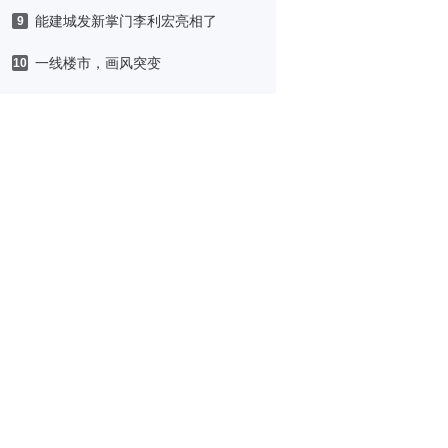
能建城发新掌门李利宏亮相了
9
一线楼市，画风突变
10