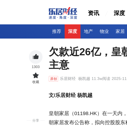
资讯
深度
推荐
深度
地产
物业
家居
欠款近26亿，皇
主意
1303
乐居财经
杨凯越
11.3w阅读
2025-11
原创
收藏
文/乐居财经 杨凯越
皇朝家居（01198.HK）在一天
分享
朝家居发布公告称，拟向控股股东