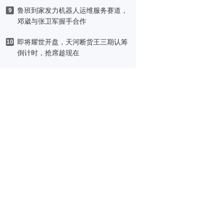
鲁班到家发力机器人运维服务赛道，
9
邓崴与张卫军握手合作
即将耀世开盘，天河断货王三期认筹
10
倒计时，抢席趁现在