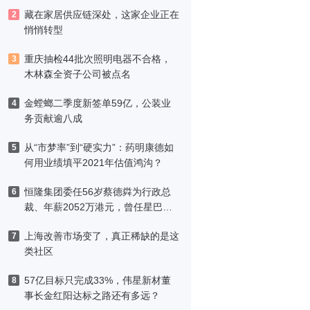
藏在家居供应链深处，这家企业正在
2
悄悄转型
重庆抽检44批次照明电器不合格，
3
木林森全资子公司被点名
金螳螂二季度新签单59亿，公装业
4
务贡献逾八成
从“市梦率”到“硬实力”：药明康德如
5
何用业绩填平2021年估值鸿沟？
恒隆集团委任56岁蔡德粦为行政总
6
裁、年薪2052万港元，曾任星巴克
中国CEO
上海改善市场变了，真正稀缺的是这
7
类社区
57亿目标只完成33%，伟星新材董
8
事长金红阳达标之路还有多远？