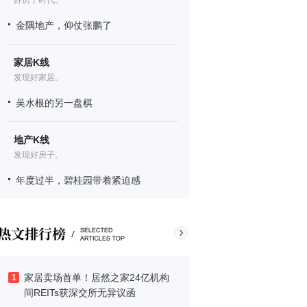
好房子时代。
金隅地产，仰仗张鹏了
家居K线
发现好家居。
吴水根的另一盘棋
地产K线
发现好房子。
年度过半，碧桂园带着紧迫感
家居卖场首单！居然之家24亿机构
1
间REITs获深交所无异议函