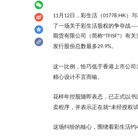
月
日，彩生活
（
.HK
）
与
11
12
0
1778
了一场关于彩生活股权的争夺战
—
期货有限公司（
简称
“
”
）有关
TFISF
发行股份总数最多
。
29.9%
这一比例，恰巧低于香港上市公司
精心设计不言而喻。
花样年控股随即表态，已正式以书
卖程序，并表示正在就“未经授权
这场纠纷的核心，围绕着彩生活约