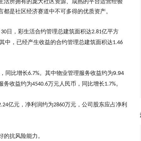
生活所拥有的庞大社区资源、成熟的平台运营经验
言都是社区经济赛道中不可多得的优质资产。
月
日，
彩生活
合约管理总建筑面积
达
亿
平方
30
2.81
其中，
已经产生收益的合约管理总建筑面积达
1.46
，
同比增长
。
其中
物业管理服务收益约为
9.94
6.7%
服务收益约为
万元人民币，同比增长
。
4540.6
1.7%
亿元，净利润约为
万元，公司股东应占净利
2.24
2860
好的抗风险能力。