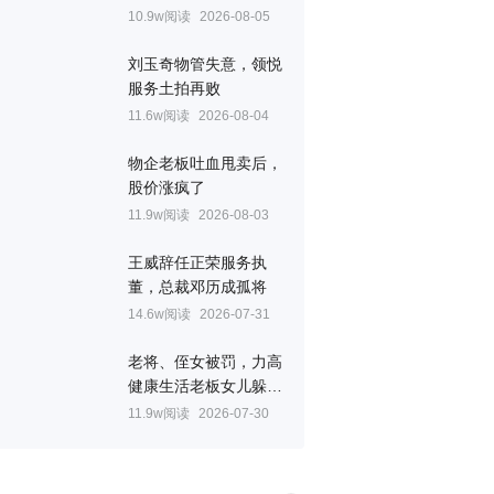
10.9w阅读
2026-08-05
刘玉奇物管失意，领悦
服务土拍再败
11.6w阅读
2026-08-04
物企老板吐血甩卖后，
股价涨疯了
11.9w阅读
2026-08-03
王威辞任正荣服务执
董，总裁邓历成孤将
14.6w阅读
2026-07-31
老将、侄女被罚，力高
健康生活老板女儿躲过
一劫
11.9w阅读
2026-07-30