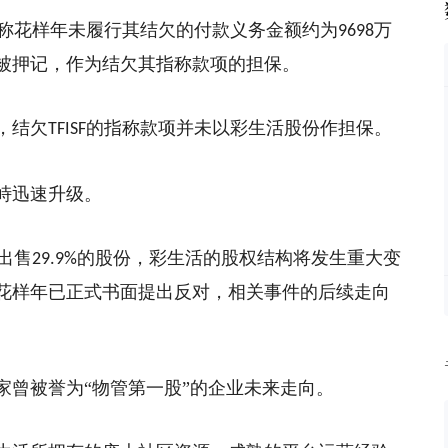
称花样年未履行其结欠的付款义务金额约为
万
9698
被押记
，
作为结欠其指称款项的担保。
，结欠
的指称款项并未以彩生活股份作担保。
TFISF
峙迅速升级。
出售
的股份，彩生活的股权结构将发生重大变
29.9%
花样年已正式书面提出反对，相关事件的后续走向
家曾被誉为
“物管第一股”的企业未来走向。