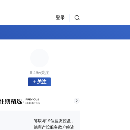
登录
6.49w关注
关注
邹康与19位盟友控盘，
德商产投服务散户绝迹