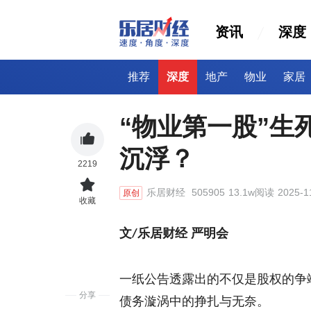
资讯
深度
推荐
深度
地产
物业
家居
“物业第一股”生
沉浮？
2219
乐居财经
505905
13.1w阅读
2025-1
原创
收藏
文
乐
居
财经 严明会
/
一纸公告透露出的不仅是股权的争
分享
债务漩涡中的挣扎与无奈。