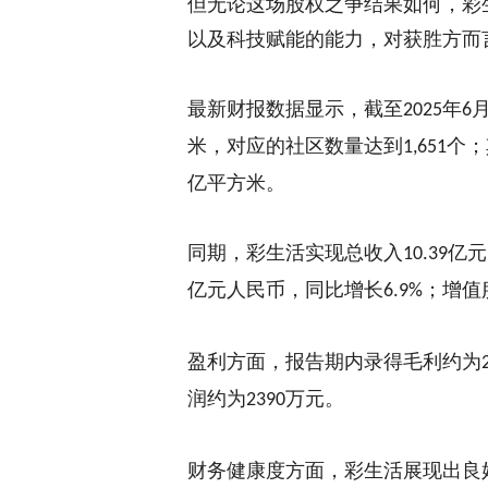
但无论这场股权之争结果如何，彩
以及科技赋能的能力，对获胜方而
最新财报数据
显示，截至
年
2025
6
米，对应的社区数量达到
个
；
1,651
亿
平方米。
同期，彩生活实现总收入
亿元
10.39
亿元人民币，同比增长
；增值
6.9%
盈利方面，报告期内录得
毛利约为
润约为
万元。
2390
财务健康度方面，彩生活展现出良