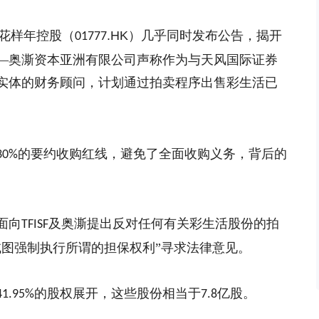
花样年控股
（
.HK
）
几乎同时
发布公告，揭开
01777
—
奥澌资本亚洲有限公司声称作为与天风国际证券
实体的财务顾问，计划通过拍卖程序出售彩生活已
的要约收购红线，避免了全面收购义务，
背后的
30%
面向
及奥澌提出反对任何有关彩生活股份的拍
TFISF
试图强制执行所谓的担保权利”寻求法律意见。
的股权展开，这些股份相当于
亿股
。
41.95%
7.8