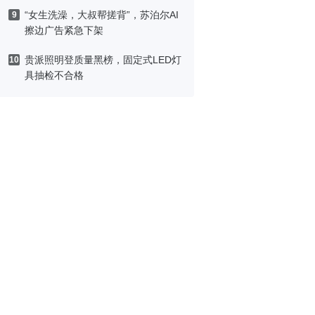
“女生洗澡，大叔帮搓背”，苏泊尔AI
9
擦边广告紧急下架
贵派照明登质量黑榜，固定式LED灯
10
具抽检不合格