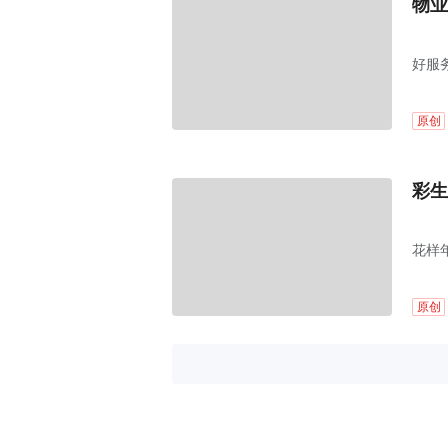
物业
好服
原创
彩生
花样年
原创