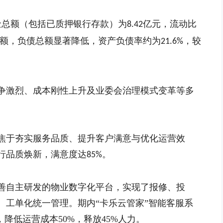
金总额（包括已质押银行存款）为
亿元，流动比
8.42
额，
负债总额显著降低，资产负债率约为
，较
21.6%
争激烈、成本刚性上升及业委会治理模式变革等多
焦于夯实服务品质、提升客户满意与优化运营效
行品质焕新，满意度达
。
85%
善自主研发的物业数字化平台，实现了报修、投
、工单化统一管理。期内“卡乐云管家”智能客服系
降低运营成本50%，释放45%人力。