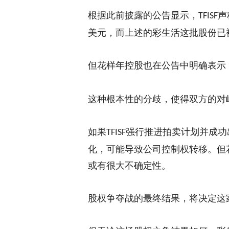
根据此前披露的公告显示，
声
TFISF
美元，
而上述的彩生活这
批股份已
但
花样年控股
也
在公告中明确表示
这种根本性的分歧，使得双方的对
如果
强行推进拍卖计划并成功
TFISF
化，可能导致公司控制权转移
。
但
或有很大不确定性。
股权争夺战的最终结果，将决定这