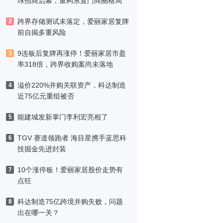
球招商启幕，重构东直门商圈格局
跨界存储测试未落定，爱丽家居复牌
2
前自揭多重风险
9连板后复牌再涨停！爱丽家居市盈
3
率318倍，跨界收购案尚未落地
溢价220%并购关联资产，科达制造
4
近75亿元重组被否
能建城发新掌门李利宏亮相了
5
TGV 赛道领跑者 海目星携手蓝思科
6
技掘金先进封装
10个涨停板！爱丽家居股价走势有
7
点狂
科达制造75亿跨境并购失败，问题
8
出在哪一关？