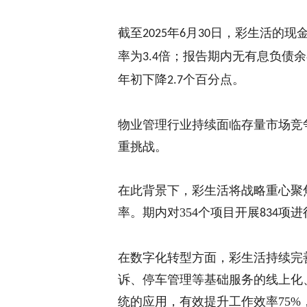
截至
年
月
日，彩生活的现
2025
6
30
率为
倍
；报告期内无有息负债余
3.4
年初下降
个百分点。
2.7
物业管理行业持续面临存量市场竞
重挑战
。
在此背景下，彩生活将战略重心聚
率。
期内对
354
个项目开展
项进
834
在数字化转型方面，彩生活持续完
诉、停车管理等基础服务的线上化
统的应用，有效提升工作效率75%，