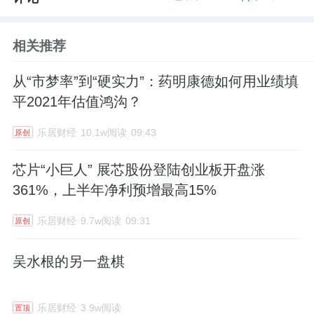
相关推荐
从“市梦率”到“硬实力”：药明康德如何用业绩填
平2021年估值鸿沟？
乐居财经
10.1w阅读
09:43
原创
芯片“小巨人” 展芯股份登陆创业板开盘涨
361%，上半年净利预增最高15%
乐居财经
9.7w阅读
09:31
原创
吴水根的另一盘棋
乐居财经
3.9w阅读
置顶