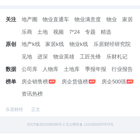
关注
地产圈
物业直通车
物业满意度
物业
家居
乐商
土地
视频
7*24
专题
精选
原创
地产k线
家居k线
物业k线
乐居财经研究院
见地
进深
物业英雄
工匠先锋
乐财札记
数据
公司库
人物库
土地库
季报年报
行业报告
榜单
房企销售榜
房企货值榜
房企500强
资讯热榜
乐居财经
正文
京ICP备2021030296号-2 京公网安备 11010502047973号