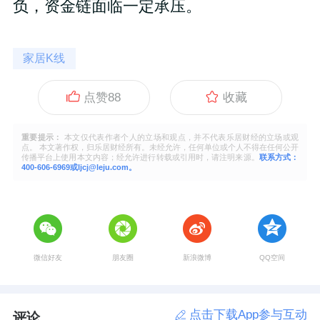
负，资金链面临一定承压。
家居K线
点赞
88
收藏
重要提示：
本文仅代表作者个人的立场和观点，并不代表乐居财经的立场或观
点。 本文著作权，归乐居财经所有。未经允许，任何单位或个人不得在任何公开
传播平台上使用本文内容；经允许进行转载或引用时，请注明来源。
联系方式：
400-606-6969或ljcj@leju.com。
微信好友
朋友圈
新浪微博
QQ空间
点击下载App参与互动
评论