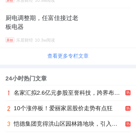
乐居财经
10.5w阅读
原创
厨电调整期，任富佳接过老
板电器
乐居财经
10.3w阅读
原创
查看更多专栏文章
24小时热门文章
名家汇拟2.6亿元参股至誉科技，跨界布局工业级固态存储
热
10个涨停板！爱丽家居股价走势有点狂
热
恺德集团竞得洪山区园林路地块，引入贝好家C2M产品定位及营销服务
热