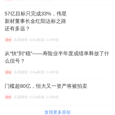
57亿目标只完成33%，伟星
新材董事长金红阳达标之路
还有多远？
乐居财经
4.8w阅读
1小时前
原创
从“快”到“稳”——寿险业半年度成绩单释放了什
么信号？
乐居财经
3.8w阅读
1小时前
原创
门槛超80亿，恒大又一资产将被拍卖
乐居财经
4.5w阅读
1小时前
原创
发现更多原创