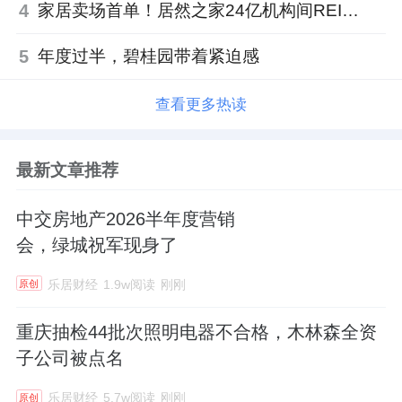
4
家居卖场首单！居然之家24亿机构间REITs获深交所无异议函
5
年度过半，碧桂园带着紧迫感
查看更多热读
最新文章推荐
中交房地产2026半年度营销
会，绿城祝军现身了
乐居财经
1.9w阅读
刚刚
原创
重庆抽检44批次照明电器不合格，木林森全资
子公司被点名
乐居财经
5.7w阅读
刚刚
原创