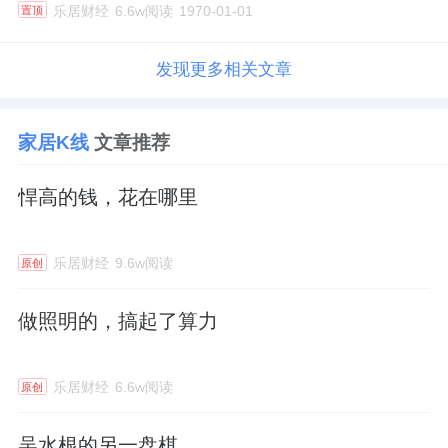
乐居财经
6.6w阅读
1970-01-01
置顶
发现更多相关文章
家居K线
文章推荐
悍高的钱，花在哪里
乐居财经
9.6w阅读
原创
做照明的，搞起了算力
乐居财经
6.6w阅读
原创
吴水根的另一盘棋