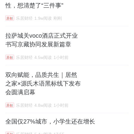
性，想清楚了“三件事”
乐居财经
1.9w阅读
刚刚
原创
拉萨城关voco酒店正式开业
书写京藏协同发展新篇章
乐居财经
4.5w阅读
1小时前
原创
双向赋能，品质共生｜居然
之家×源氏木语黑标线下发布
会圆满启幕
乐居财经
4.8w阅读
1小时前
原创
全国仅27%城市，小学生还在增长