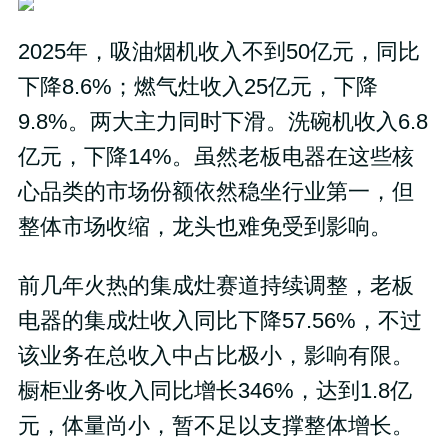
2025年，吸油烟机收入不到50亿元，同比
下降8.6%；燃气灶收入25亿元，下降
9.8%。两大主力同时下滑。洗碗机收入6.8
亿元，下降14%。虽然老板电器在这些核
心品类的市场份额依然稳坐行业第一，但
整体市场收缩，龙头也难免受到影响。
前几年火热的集成灶赛道持续调整，老板
电器的集成灶收入同比下降57.56%，不过
该业务在总收入中占比极小，影响有限。
橱柜业务收入同比增长346%，达到1.8亿
元，体量尚小，暂不足以支撑整体增长。