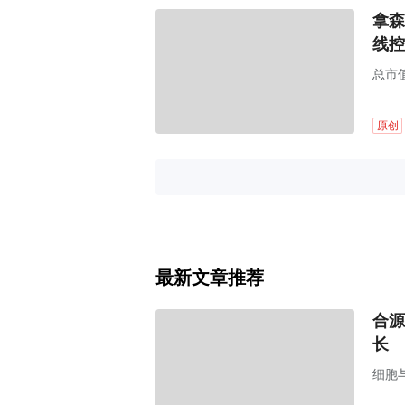
拿森
线控
总市值
原创
最新文章推荐
合源
长
细胞