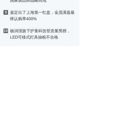
国家级品牌战略高地
嘉定出了上海第一红盘，金茂满嘉最
9
终认购率400%
杨润强旗下护童科技登质量黑榜，
10
LED可移式灯具抽检不合格