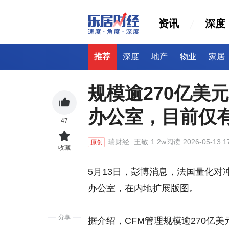
资讯
深度
推荐
深度
地产
物业
家居
规模逾270亿美
办公室，目前仅
47
瑞财经
王敏
1.2w阅读
2026-05-13 1
原创
收藏
5月13日，彭博消息，法国量化对冲基金Ca
办公室，在内地扩展版图。
分享
据介绍，CFM管理规模逾270亿