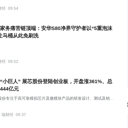
财经
09:54
家务痛苦链顶端：安华S80净界守护者以“5重泡沫
让马桶从此免刷洗
财经
09:52
“小巨人” 展芯股份登陆创业板，开盘涨361%、总
444亿元
股份专注于高可靠模拟芯片及微模块产品的研发设计、测试及销
瑞财经
09:37