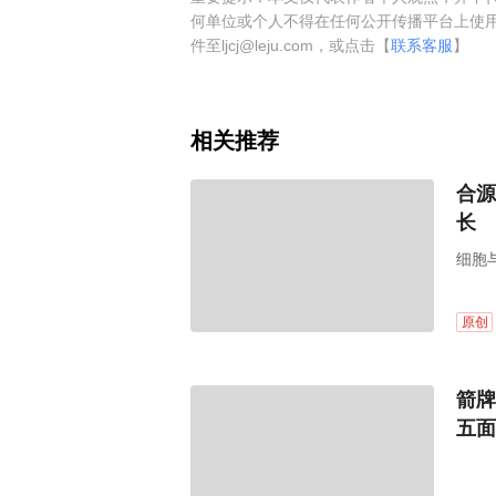
何单位或个人不得在任何公开传播平台上使
件至ljcj@leju.com，或点击【
联系客服
】
相关推荐
合源
长
细胞
原创
箭牌
五面