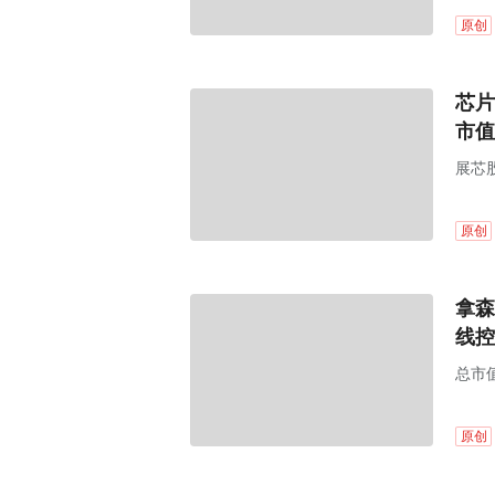
原创
芯片
市值
展芯
售。
原创
拿森
线控
总市值
原创