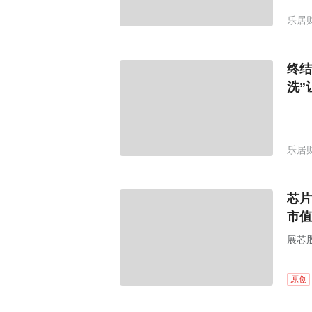
乐居
终结
洗”
乐居
芯片
市值
展芯
售。
原创