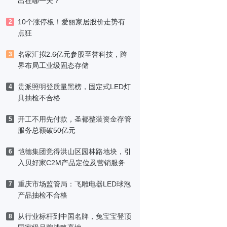
出在哪一关？
10个涨停板！爱丽家居股价走势有
2
点狂
名家汇拟2.6亿元参股至誉科技，跨
3
界布局工业级固态存储
贵派照明登质量黑榜，固定式LED灯
4
具抽检不合格
开工不用先付款，圣都整装资金存管
5
服务总额破50亿元
恺德集团竞得洪山区园林路地块，引
6
入贝好家C2M产品定位及营销服务
重庆市场监管局：飞雕电器LED球泡
7
产品抽检不合格
从行业标杆到中国名牌，兔宝宝登顶
8