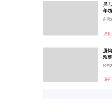
昊志
年领
实现
原创
厦钨
涨薪
经营
原创