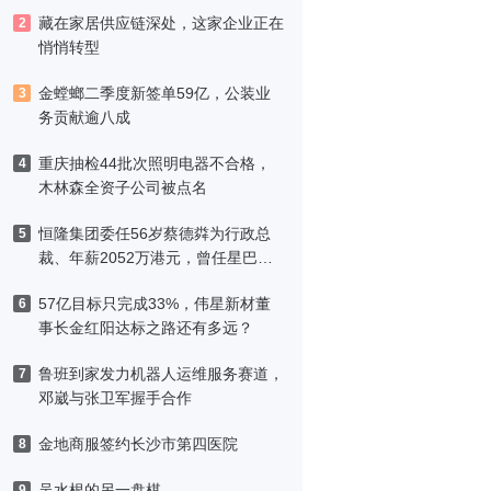
藏在家居供应链深处，这家企业正在
2
悄悄转型
金螳螂二季度新签单59亿，公装业
3
务贡献逾八成
重庆抽检44批次照明电器不合格，
4
木林森全资子公司被点名
恒隆集团委任56岁蔡德粦为行政总
5
裁、年薪2052万港元，曾任星巴克
中国CEO
57亿目标只完成33%，伟星新材董
6
事长金红阳达标之路还有多远？
鲁班到家发力机器人运维服务赛道，
7
邓崴与张卫军握手合作
金地商服签约长沙市第四医院
8
吴水根的另一盘棋
9