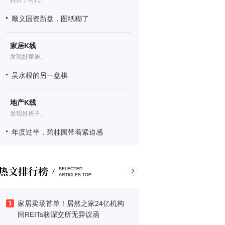
好房子时代。
顺义国资新盘，图纸糊了
家居K线
发现好家居。
吴水根的另一盘棋
地产K线
发现好房子。
年度过半，碧桂园带着紧迫感
家居卖场首单！居然之家24亿机构
1
间REITs获深交所无异议函