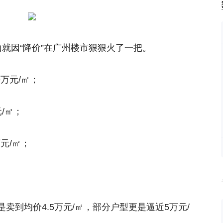
就因“降价”在广州楼市狠狠火了一把。
9万元/㎡；
/㎡；
万元/㎡；
。
卖到均价4.5万元/㎡，部分户型更是逼近5万元/