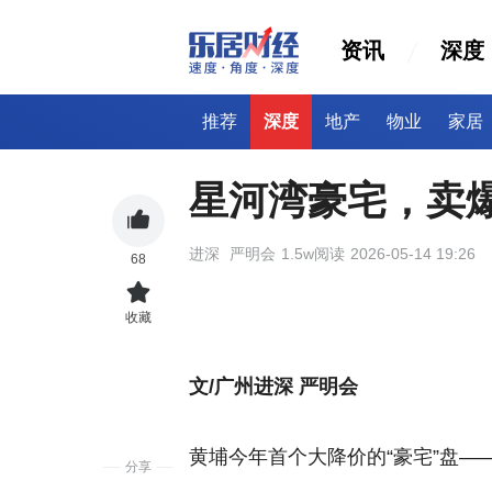
资讯
深度
推荐
深度
地产
物业
家居
星河湾豪宅，卖
进深
严明会
1.5w阅读
2026-05-14 19:26
68
收藏
文/广州进深 严明会
黄埔今年首个大降价的“豪宅”盘—
分享