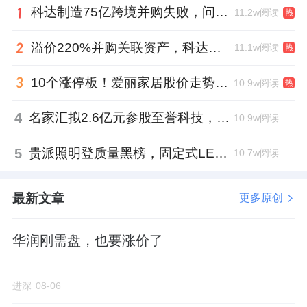
科达制造75亿跨境并购失败，问题出在哪一关？
11.2w阅读
热
溢价220%并购关联资产，科达制造近75亿元重组被否
11.1w阅读
热
10个涨停板！爱丽家居股价走势有点狂
10.9w阅读
热
4
名家汇拟2.6亿元参股至誉科技，跨界布局工业级固态存储
10.9w阅读
5
贵派照明登质量黑榜，固定式LED灯具抽检不合格
10.7w阅读
最新文章
更多原创
华润刚需盘，也要涨价了
进深
08-06