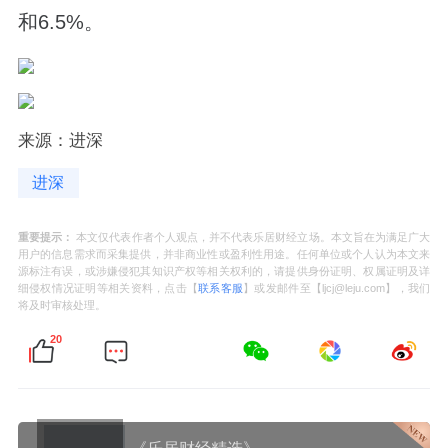
和6.5%。
来源：进深
进深
重要提示：
本文仅代表作者个人观点，并不代表乐居财经立场。本文旨在为满足广大
用户的信息需求而采集提供，并非商业性或盈利性用途。任何单位或个人认为本文来
源标注有误，或涉嫌侵犯其知识产权等相关权利的，请提供身份证明、权属证明及详
细侵权情况证明等相关资料，点击【
联系客服
】或发邮件至【ljcj@leju.com】，我们
将及时审核处理。
20