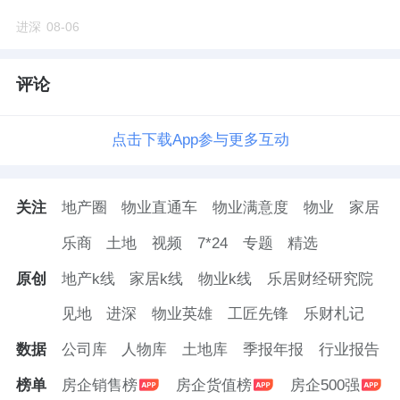
进深
08-06
评论
点击下载App参与更多互动
关注
地产圈
物业直通车
物业满意度
物业
家居
乐商
土地
视频
7*24
专题
精选
原创
地产k线
家居k线
物业k线
乐居财经研究院
见地
进深
物业英雄
工匠先锋
乐财札记
数据
公司库
人物库
土地库
季报年报
行业报告
榜单
房企销售榜
房企货值榜
房企500强