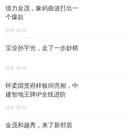
借力金茂，象屿曲波打出一
个爆款
进深
08-06
宝业孙宇光，走了一步妙棋
进深
08-06
怀柔国贤府样板间亮相，中
建智地王牌IP全线进阶
进深
08-06
金茂和越秀，来了新邻居