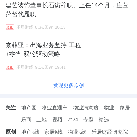
建艺装饰董事长石访辞职、上任14个月，庄萱
萍暂代履职
乐居财经
8.3w阅读
20:13
原创
索菲亚：出海业务坚持“工程
+零售”双轮驱动策略
乐居财经
9.1w阅读
19:41
原创
发现更多原创
关注
地产圈
物业直通车
物业满意度
物业
家居
乐商
土地
视频
7*24
专题
精选
原创
地产k线
家居k线
物业k线
乐居财经研究院