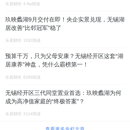
乐居财经
4.9w阅读
玖映蠡湖9月交付在即！央企实景兑现，无锡湖
居改善“比邻冠军”稳了
乐居财经
1592阅读
预算千万，只为父母安康？无锡经开区这套“湖
居康养”神盘，凭什么霸榜第一！
乐居财经
8289阅读
无锡经开区三代同堂置业首选：玖映蠡湖为何
成为高净值家庭的“终极答案”？
乐居财经
3114阅读
查看更多专栏文章