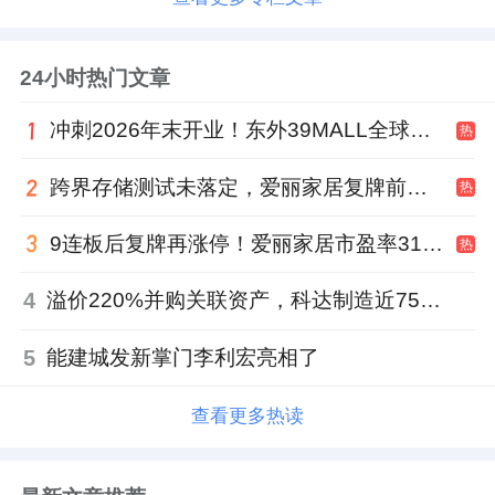
24小时热门文章
冲刺2026年末开业！东外39MALL全球招商启幕，重构东直门商圈格局
热
跨界存储测试未落定，爱丽家居复牌前自揭多重风险
热
9连板后复牌再涨停！爱丽家居市盈率318倍，跨界收购案尚未落地
热
4
溢价220%并购关联资产，科达制造近75亿元重组被否
5
能建城发新掌门李利宏亮相了
查看更多热读