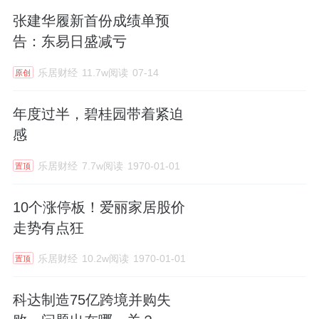
张建华履新首份成绩单预
告：东易日盛减亏
乐居财经
11.7w阅读
07-14
原创
年度过半，碧桂园带着紧迫
感
乐居财经
7.7w阅读
1970-01-01
置顶
10个涨停板！爱丽家居股价
走势有点狂
乐居财经
10.2w阅读
1970-01-01
置顶
科达制造75亿跨境并购失