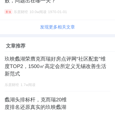
败，问题出在哪一关？
乐居财经
10.0w阅读
1970-01-01
置顶
发现更多相关文章
文章推荐
玖映蠡湖荣膺克而瑞好房点评网“社区配套”维
度TOP2，1500㎡高定会所定义无锡改善生活
新范式
乐居财经
1.7w阅读
蠡湖头排标杆，克而瑞20维
度排名还原真实的玖映蠡湖