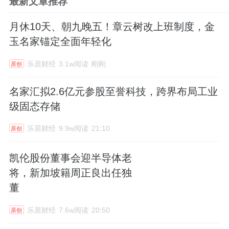
最新文章推荐
月休10天、朝九晚五！章云树改上班制度，金
玉名家锚定全面年轻化
乐居财经
3.1w阅读
刚刚
原创
名家汇拟2.6亿元参股至誉科技，跨界布局工业
级固态存储
乐居财经
9.9w阅读
21:10
原创
凯伦股份董事会迎半导体老
将，新加坡籍周正良出任独
董
乐居财经
7.6w阅读
20:50
原创