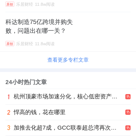
乐居财经
11.8w阅读
原创
科达制造75亿跨境并购失
败，问题出在哪一关？
乐居财经
11.8w阅读
原创
查看更多专栏文章
24小时热门文章
杭州顶豪市场加速分化，核心低密资产迎来价值兑现
热
悍高的钱，花在哪里
热
加推去化超7成，GCC联泰超总湾再次引爆深圳顶豪市场认购热潮
热