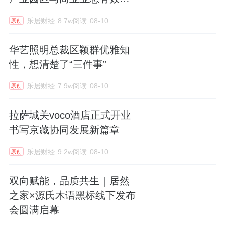
补
乐居财经
8.7w阅读
08-10
原创
华艺照明总裁区颖群优雅知
性，想清楚了“三件事”
乐居财经
7.9w阅读
08-10
原创
拉萨城关voco酒店正式开业
书写京藏协同发展新篇章
乐居财经
9.2w阅读
08-10
原创
双向赋能，品质共生｜居然
之家×源氏木语黑标线下发布
会圆满启幕