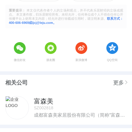
重要提示：
本文仅代表作者个人的立场和观点，并不代表乐居财经的立场或观
点。 本文著作权，归乐居财经所有。未经允许，任何单位或个人不得在任何公开
传播平台上使用本文内容；经允许进行转载或引用时，请注明来源。
联系方式：
400-606-6969或ljcj@leju.com。
微信好友
朋友圈
新浪微博
QQ空间
相关公司
更多
富森美
SZ002818
成都富森美家居股份有限公司（简称“富森美”，股票代码002818），为专业致力于泛家居供应链线上线下一体化运营的现代商务服务企业。