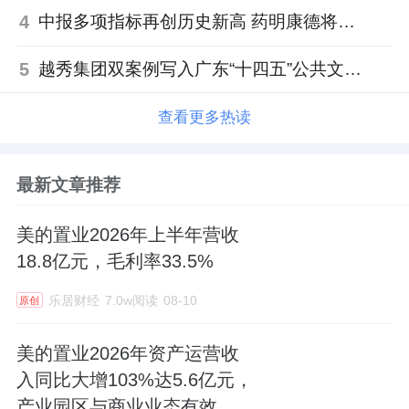
4
中报多项指标再创历史新高 药明康德将高质量发展成果“分发”到位
5
越秀集团双案例写入广东“十四五”公共文化答卷，复合文化空间助力青年发展型城市建设
查看更多热读
最新文章推荐
美的置业2026年上半年营收
18.8亿元，毛利率33.5%
乐居财经
7.0w阅读
08-10
原创
美的置业2026年资产运营收
入同比大增103%达5.6亿元，
产业园区与商业业态有效互