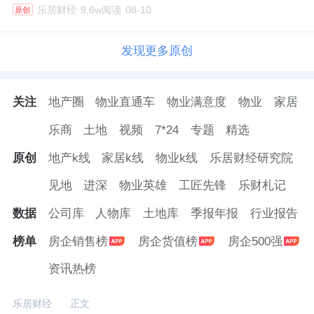
乐居财经
9.6w阅读
08-10
原创
发现更多原创
关注
地产圈
物业直通车
物业满意度
物业
家居
乐商
土地
视频
7*24
专题
精选
原创
地产k线
家居k线
物业k线
乐居财经研究院
见地
进深
物业英雄
工匠先锋
乐财札记
数据
公司库
人物库
土地库
季报年报
行业报告
榜单
房企销售榜
房企货值榜
房企500强
资讯热榜
乐居财经
正文