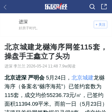
进深
+ 关注
好房子时代。
北京城建龙樾海序网签115套，
操盘手王鑫立了头功
进深 李兰兰 2026-05-24 11:48 7.9w阅读
北京进深 严明会
5月24日，
北京城建
龙樾
海序（备案名“樾序海苑”）已签约套数为
115套，成交均价55236.73元/㎡，已签约
面积11394.09平米。而前一日（5月23日）