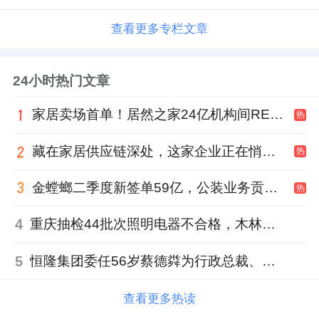
查看更多专栏文章
24小时热门文章
家居卖场首单！居然之家24亿机构间REITs获深交所无异议函
热
藏在家居供应链深处，这家企业正在悄悄转型
热
金螳螂二季度新签单59亿，公装业务贡献逾八成
热
4
重庆抽检44批次照明电器不合格，木林森全资子公司被点名
5
恒隆集团委任56岁蔡德粦为行政总裁、年薪2052万港元，曾任星巴克中国CEO
查看更多热读