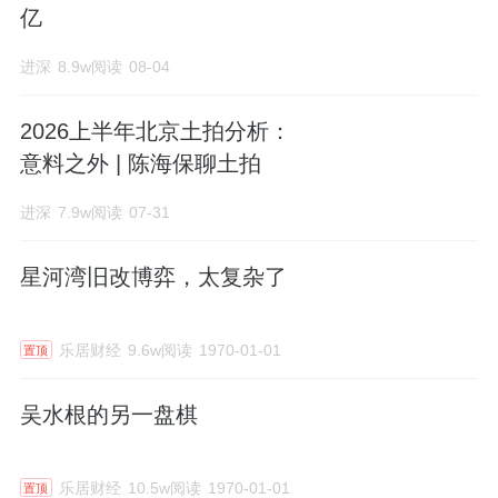
亿
进深
8.9w阅读
08-04
2026上半年北京土拍分析：
意料之外 | 陈海保聊土拍
进深
7.9w阅读
07-31
星河湾旧改博弈，太复杂了
乐居财经
9.6w阅读
1970-01-01
置顶
吴水根的另一盘棋
乐居财经
10.5w阅读
1970-01-01
置顶