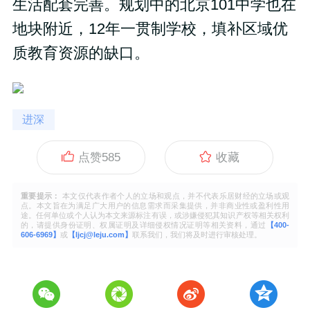
生活配套完善。规划中的北京101中学也在
地块附近，12年一贯制学校，填补区域优
质教育资源的缺口。
进深
点赞
585
收藏
重要提示：
本文仅代表作者个人的立场和观点，并不代表乐居财经的立场或观
点。本文旨在为满足广大用户的信息需求而采集提供，并非商业性或盈利性用
途。任何单位或个人认为本文来源标注有误，或涉嫌侵犯其知识产权等相关权利
的，请提供身份证明、权属证明及详细侵权情况证明等相关资料，通过
【400-
606-6969】
或
【ljcj@leju.com】
联系我们，我们将及时进行审核处理。