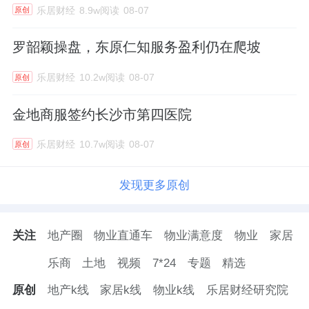
乐居财经
8.9w阅读
08-07
原创
罗韶颖操盘，东原仁知服务盈利仍在爬坡
乐居财经
10.2w阅读
08-07
原创
金地商服签约长沙市第四医院
乐居财经
10.7w阅读
08-07
原创
发现更多原创
关注
地产圈
物业直通车
物业满意度
物业
家居
乐商
土地
视频
7*24
专题
精选
原创
地产k线
家居k线
物业k线
乐居财经研究院